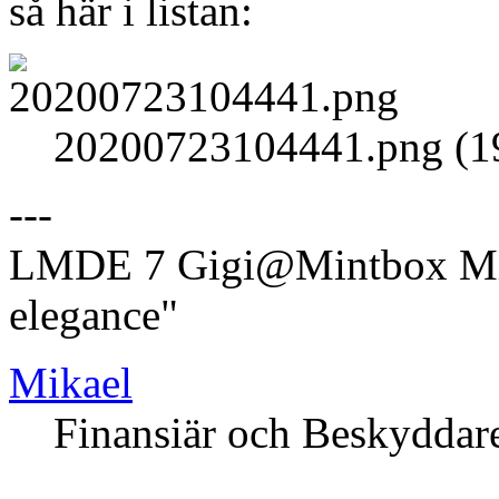
så här i listan:
20200723104441.png (19
---
LMDE 7 Gigi@Mintbox Mi
elegance"
Mikael
Finansiär och Beskyddar