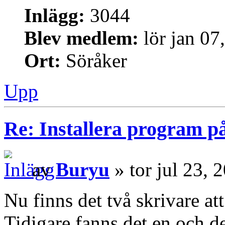
Inlägg:
3044
Blev medlem:
lör jan 07
Ort:
Söråker
Upp
Re: Installera program på
av
Buryu
» tor jul 23,
Nu finns det två skrivare at
Tidigare fanns det en och d