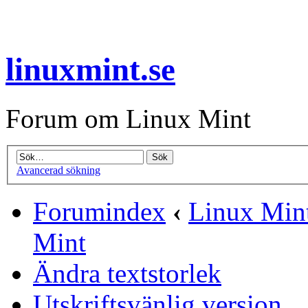
linuxmint.se
Forum om Linux Mint
Avancerad sökning
Forumindex
‹
Linux Mint
Mint
Ändra textstorlek
Utskriftsvänlig version