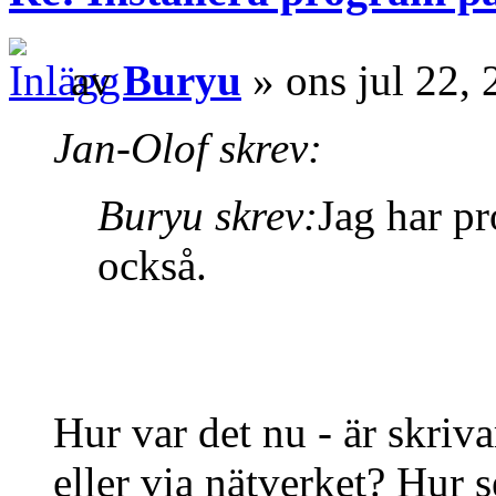
av
Buryu
» ons jul 22,
Jan-Olof skrev:
Buryu skrev:
Jag har pr
också.
Hur var det nu - är skriv
eller via nätverket? Hur 