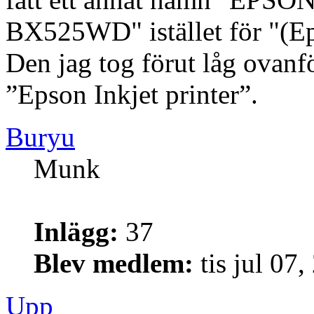
BX525WD" istället för "(
Den jag tog förut låg ovanf
”Epson Inkjet printer”.
Buryu
Munk
Inlägg:
37
Blev medlem:
tis jul 07
Upp