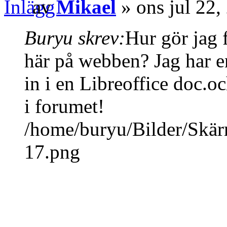
av
Mikael
» ons jul 22,
Buryu skrev:
Hur gör jag f
här på webben? Jag har en
in i en Libreoffice doc.o
i forumet!
/home/buryu/Bilder/Skär
17.png