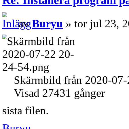
Re: Installera program på
av
Buryu
» tor jul 23, 
Skärmbild från 2020-07-
Visad 27431 gånger
sista filen.
Buryu