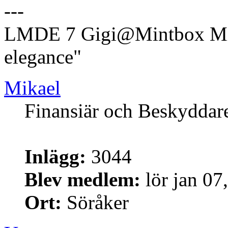
---
LMDE 7 Gigi@Mintbox Mi
elegance"
Mikael
Finansiär och Beskyddar
Inlägg:
3044
Blev medlem:
lör jan 07
Ort:
Söråker