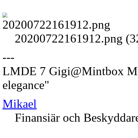
20200722161912.png (32
---
LMDE 7 Gigi@Mintbox Mi
elegance"
Mikael
Finansiär och Beskyddar