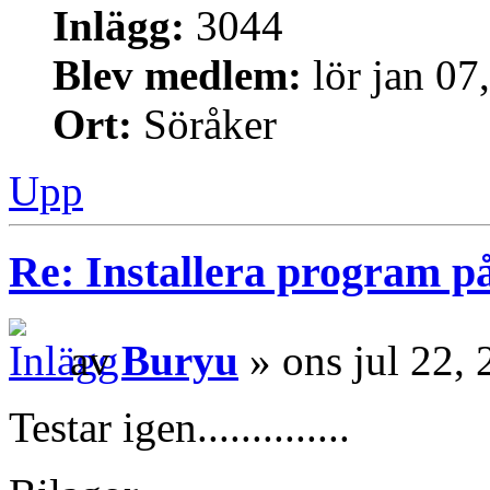
Inlägg:
3044
Blev medlem:
lör jan 07
Ort:
Söråker
Upp
Re: Installera program på
av
Buryu
» ons jul 22,
Testar igen..............