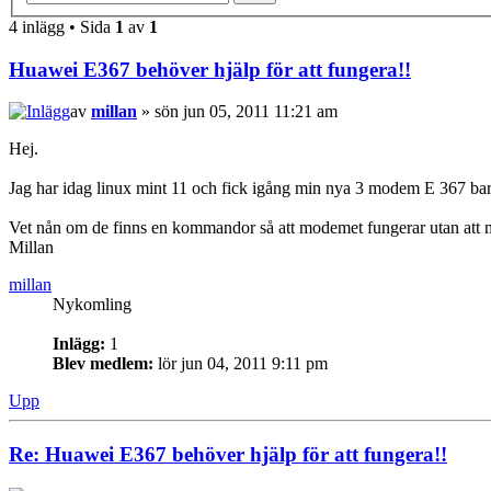
4 inlägg • Sida
1
av
1
Huawei E367 behöver hjälp för att fungera!!
av
millan
» sön jun 05, 2011 11:21 am
Hej.
Jag har idag linux mint 11 och fick igång min nya 3 modem E 367 ba
Vet nån om de finns en kommandor så att modemet fungerar utan att m
Millan
millan
Nykomling
Inlägg:
1
Blev medlem:
lör jun 04, 2011 9:11 pm
Upp
Re: Huawei E367 behöver hjälp för att fungera!!