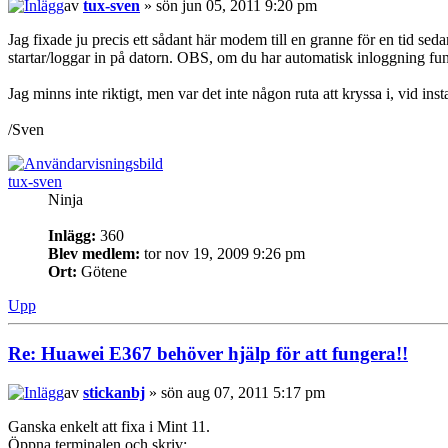
av
tux-sven
» sön jun 05, 2011 9:20 pm
Jag fixade ju precis ett sådant här modem till en granne för en tid se
startar/loggar in på datorn. OBS, om du har automatisk inloggning fung
Jag minns inte riktigt, men var det inte någon ruta att kryssa i, vid 
/Sven
tux-sven
Ninja
Inlägg:
360
Blev medlem:
tor nov 19, 2009 9:26 pm
Ort:
Götene
Upp
Re: Huawei E367 behöver hjälp för att fungera!!
av
stickanbj
» sön aug 07, 2011 5:17 pm
Ganska enkelt att fixa i Mint 11.
Öppna terminalen och skriv: