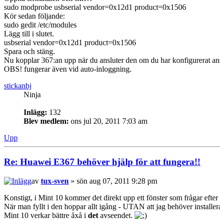
sudo modprobe usbserial vendor=0x12d1 product=0x1506
Kör sedan följande:
sudo gedit /etc/modules
Lägg till i slutet.
usbserial vendor=0x12d1 product=0x1506
Spara och stäng.
Nu kopplar 367:an upp när du ansluter den om du har konfigurerat an
OBS! fungerar även vid auto-inloggning.
stickanbj
Ninja
Inlägg:
132
Blev medlem:
ons jul 20, 2011 7:03 am
Upp
Re: Huawei E367 behöver hjälp för att fungera!!
av
tux-sven
» sön aug 07, 2011 9:28 pm
Konstigt, i Mint 10 kommer det direkt upp ett fönster som frågar efte
När man fyllt i den hoppar allt igång - UTAN att jag behöver installer
Mint 10 verkar bättre åxå i
det
avseendet.