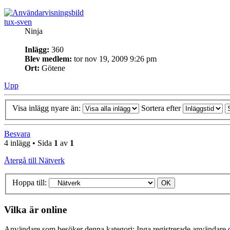
tux-sven
Ninja
Inlägg:
360
Blev medlem:
tor nov 19, 2009 9:26 pm
Ort:
Götene
Upp
Visa inlägg nyare än:
Sortera efter
Besvara
4 inlägg • Sida
1
av
1
Återgå till Nätverk
Hoppa till:
Vilka är online
Användare som besöker denna kategori: Inga registrerade användare o