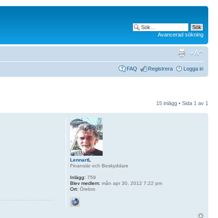
Avancerad sökning
FAQ
Registrera
Logga in
15 inlägg • Sida
1
av
1
LennartL
Finansiär och Beskyddare
Inlägg:
759
Blev medlem:
mån apr 30, 2012 7:22 pm
Ort:
Örebro