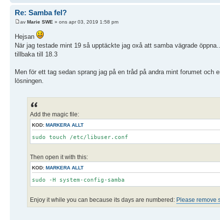
Re: Samba fel?
av
Marie SWE
» ons apr 03, 2019 1:58 pm
Hejsan
När jag testade mint 19 så upptäckte jag oxå att samba vägrade öppna..
tillbaka till 18.3
Men för ett tag sedan sprang jag på en tråd på andra mint forumet och en
lösningen.
Add the magic file:
KOD:
MARKERA ALLT
sudo touch /etc/libuser.conf
Then open it with this:
KOD:
MARKERA ALLT
sudo -H system-config-samba
Enjoy it while you can because its days are numbered:
Please remove 