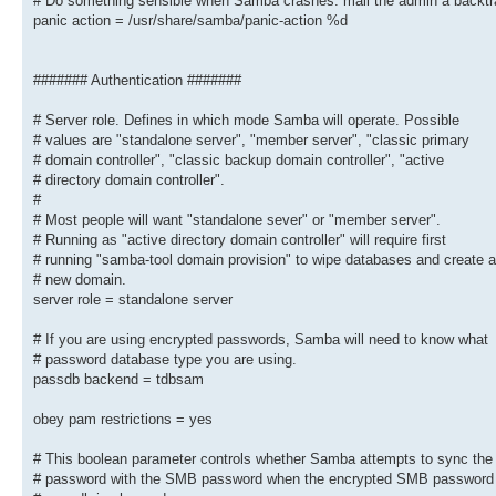
# Do something sensible when Samba crashes: mail the admin a backt
panic action = /usr/share/samba/panic-action %d
# For Unix password sync to work on a Debian GNU/Linux syst
# parameters must be set (thanks to Ian Kahan <<kahan@infor
# sending the correct chat script for the passwd program in
passwd program = /usr/bin/passwd %u
####### Authentication #######
passwd chat = *Enter\snew\s*\spassword:* %n\n *Retype\sne
# Server role. Defines in which mode Samba will operate. Possible
# This boolean controls whether PAM will be used for passwo
# when requested by an SMB client instead of the program li
# values are "standalone server", "member server", "classic primary
# 'passwd program'. The default is 'no'.
# domain controller", "classic backup domain controller", "active
pam password change = yes
# directory domain controller".
#
# This option controls how unsuccessful authentication atte
# Most people will want "standalone sever" or "member server".
# to anonymous connections
map to guest = bad user
# Running as "active directory domain controller" will require first
# running "samba-tool domain provision" to wipe databases and create a
########## Domains ###########
# new domain.
server role = standalone server
#
# The following settings only takes effect if 'server role 
# classic domain controller', 'server role = backup domain 
# If you are using encrypted passwords, Samba will need to know what
# or 'domain logons' is set
# password database type you are using.
#
passdb backend = tdbsam
# It specifies the location of the user's
obey pam restrictions = yes
# profile directory from the client point of view) The foll
# required a [profiles] share to be setup on the samba serv
# below)
# This boolean parameter controls whether Samba attempts to sync the
; logon path = \\%N\profiles\%U
# password with the SMB password when the encrypted SMB password 
# Another common choice is storing the profile in the user'