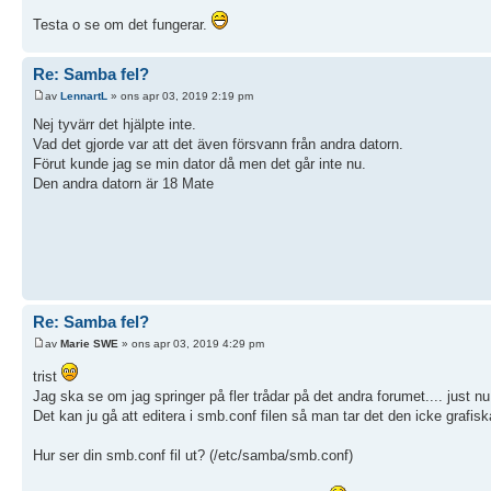
Testa o se om det fungerar.
Re: Samba fel?
av
LennartL
» ons apr 03, 2019 2:19 pm
Nej tyvärr det hjälpte inte.
Vad det gjorde var att det även försvann från andra datorn.
Förut kunde jag se min dator då men det går inte nu.
Den andra datorn är 18 Mate
Re: Samba fel?
av
Marie SWE
» ons apr 03, 2019 4:29 pm
trist
Jag ska se om jag springer på fler trådar på det andra forumet.... just nu
Det kan ju gå att editera i smb.conf filen så man tar det den icke grafisk
Hur ser din smb.conf fil ut? (/etc/samba/smb.conf)