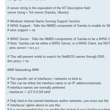
# The specific set of interfaces / networks to bind to
# This can be either the interface name or an IP address/ne
# server string is the equivalent of the NT Description field
# interface names are normally preferred
server string = %h server (Samba, Ubuntu)
; interfaces = 127.0.0.0/8 eth0
# Windows Internet Name Serving Support Section:
# Only bind to the named interfaces and/or networks; you mu
# WINS Support - Tells the NMBD component of Samba to enable its W
# 'interfaces' option above to use this.
# It is recommended that you enable this feature if your Sa
# wins support = no
# not protected by a firewall or is a firewall itself. How
# option cannot handle dynamic or non-broadcast interfaces 
# WINS Server - Tells the NMBD components of Samba to be a WINS C
; bind interfaces only = yes
# Note: Samba can be either a WINS Server, or a WINS Client, but NOT
; wins server = w.x.y.z
#### Debugging/Accounting ####
# This will prevent nmbd to search for NetBIOS names through DNS.
dns proxy = no
# This tells Samba to use a separate log file for each mach
# that connects
#### Networking ####
log file = /var/log/samba/log.%m
# Cap the size of the individual log files (in KiB).
# The specific set of interfaces / networks to bind to
max log size = 1000
# This can be either the interface name or an IP address/netmask;
# interface names are normally preferred
# If you want Samba to only log through syslog then set the
; interfaces = 127.0.0.0/8 eth0
# parameter to 'yes'.
# syslog only = no
# Only bind to the named interfaces and/or networks; you must use the
# We want Samba to log a minimum amount of information to s
# 'interfaces' option above to use this.
# should go to /var/log/samba/log.{smbd,nmbd} instead. If y
# It is recommended that you enable this feature if your Samba machine