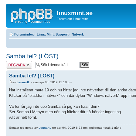
linuxmint.se
Forum om Linux Mint
Forumindex
‹
Linux Mint, Support
‹
Nätverk
Samba fel? (LÖST)
Besvara
Samba fel? (LÖST)
av
LennartL
» ons apr 03, 2019 12:18 pm
Har installerat mate 19 och nu hittar jag inte nätverket till den andra dato
Klickar på "bläddra i nätverk" och där dyker "Windows nätverk" upp men i
Varför får jag inte upp Samba så jag kan fixa i den?
Ser Samba i Menyn men när jag klickar där så händer ingenting.
Allt är helt tomt.
Senast redigerad av
LennartL
tor apr 04, 2019 8:24 pm, redigerad totalt 1 gång.