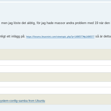
 men jag löste det aldrig, för jag hade massor andra problem med 19 när den
ligt ett inlägg på:
så är detta
https://forums.linuxmint.com/viewtopic.php?p=1486577#p1486577
system-config-samba from Ubuntu