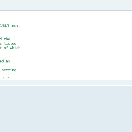
GNU/Linux.
d the
s listed
t of which
ed as
 setting
efault
ant
mmand
actic
=====