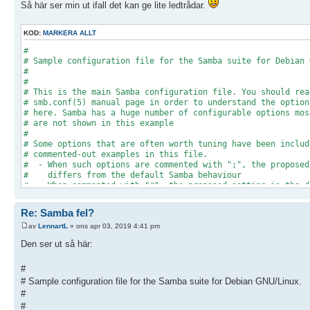
Så här ser min ut ifall det kan ge lite ledtrådar.
KOD:
MARKERA ALLT
#
# Sample configuration file for the Samba suite for Debian 
#
#
# This is the main Samba configuration file. You should rea
# smb.conf(5) manual page in order to understand the option
# here. Samba has a huge number of configurable options mos
# are not shown in this example
#
# Some options that are often worth tuning have been includ
# commented-out examples in this file.
# - When such options are commented with ";", the proposed
# differs from the default Samba behaviour
# - When commented with "#", the proposed setting is the d
# behaviour of Samba but the option is considered import
# enough to be mentioned here
Re: Samba fel?
#
# NOTE: Whenever you modify this file you should run the co
av
LennartL
» ons apr 03, 2019 4:41 pm
# "testparm" to check that you have not made any basic synt
Den ser ut så här:
# errors.
#======================= Global Settings ==================
#
# Sample configuration file for the Samba suite for Debian GNU/Linux.
[global]
#
#
## Browsing/Identification ###