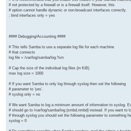
# through syslog you should set the following parameter to 
# not protected by a firewall or is a firewall itself. However, this
syslog = 0
# option cannot handle dynamic or non-broadcast interfaces correctly.
# Do something sensible when Samba crashes: mail the admin 
; bind interfaces only = yes
panic action = /usr/share/samba/panic-action %d
####### Authentication #######
#### Debugging/Accounting ####
# Server role. Defines in which mode Samba will operate. Po
# values are "standalone server", "member server", "classic
# This tells Samba to use a separate log file for each machine
# domain controller", "classic backup domain controller", "
# that connects
# directory domain controller".
log file = /var/log/samba/log.%m
#
# Most people will want "standalone sever" or "member serve
# Running as "active directory domain controller" will requ
# Cap the size of the individual log files (in KiB).
# running "samba-tool domain provision" to wipe databases a
max log size = 1000
# new domain.
server role = standalone server
# If you want Samba to only log through syslog then set the following
# If you are using encrypted passwords, Samba will need to 
# parameter to 'yes'.
# password database type you are using.
# syslog only = no
; passdb backend = tdbsam
# We want Samba to log a minimum amount of information to syslog. Ev
obey pam restrictions = yes
# should go to /var/log/samba/log.{smbd,nmbd} instead. If you want to l
# This boolean parameter controls whether Samba attempts to
# through syslog you should set the following parameter to something hi
# password with the SMB password when the encrypted SMB pas
syslog = 0
# passdb is changed.
unix password sync = yes