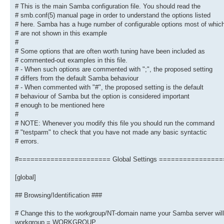
# This is the main Samba configuration file. You should read the
# Change this to the workgroup/NT-domain name your Samba se
# smb.conf(5) manual page in order to understand the options listed
workgroup = M-DATA
# here. Samba has a huge number of configurable options most of whic
# client min protocol = SMB2
# are not shown in this example
# client max protocol = SMB3
#
# server min protocol = SMB2
# Some options that are often worth tuning have been included as
# server max protocol = SMB3
# commented-out examples in this file.
# - When such options are commented with ";", the proposed setting
# Old input name resolve order = bcast host lmhosts wins
# differs from the default Samba behaviour
name resolve order = bcast hosts wins lmhosts
# - When commented with "#", the proposed setting is the default
# behaviour of Samba but the option is considered important
# server string is the equivalent of the NT Description fie
server string = Linux
# enough to be mentioned here
#
# Windows Internet Name Serving Support Section:
# NOTE: Whenever you modify this file you should run the command
# WINS Support - Tells the NMBD component of Samba to enabl
# "testparm" to check that you have not made any basic syntactic
wins support = yes
# errors.
wins proxy = yes
#======================= Global Settings ===============
# WINS Server - Tells the NMBD components of Samba to be a 
# Note: Samba can be either a WINS Server, or a WINS Client
[global]
; wins server = w.x.y.z
# This will prevent nmbd to search for NetBIOS names throug
## Browsing/Identification ###
; dns proxy = yes
# Change this to the workgroup/NT-domain name your Samba server will 
#### Networking ####
workgroup = WORKGROUP