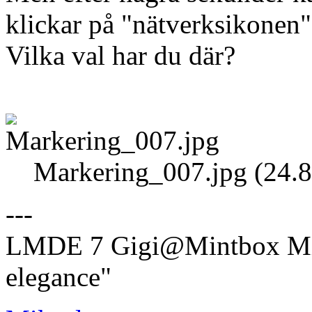
klickar på "nätverksikonen"
Vilka val har du där?
Markering_007.jpg (24.8
---
LMDE 7 Gigi@Mintbox Mi
elegance"