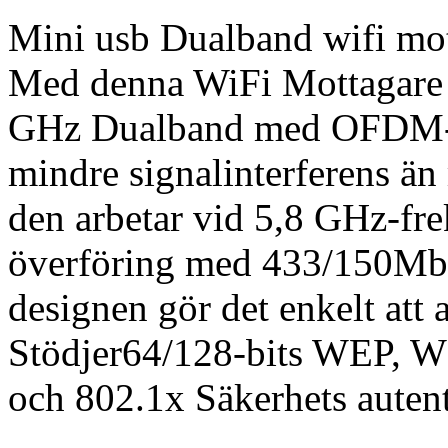
Mini usb Dualband wifi mo
Med denna WiFi Mottagare 
GHz Dualband med OFDM-tr
mindre signalinterferens ä
den arbetar vid 5,8 GHz-fre
överföring med 433/150Mbp
designen gör det enkelt att 
Stödjer64/128-bits WEP, 
och 802.1x Säkerhets autent