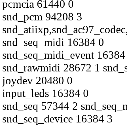
pcmcia 61440 0
snd_pcm 94208 3
snd_atiixp,snd_ac97_code
snd_seq_midi 16384 0
snd_seq_midi_event 16384
snd_rawmidi 28672 1 snd_
joydev 20480 0
input_leds 16384 0
snd_seq 57344 2 snd_seq_
snd_seq_device 16384 3