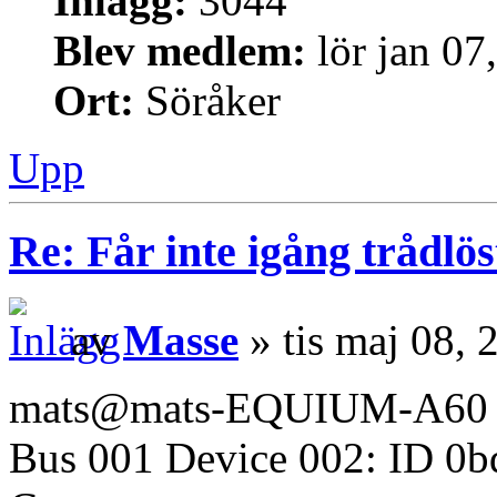
Inlägg:
3044
Blev medlem:
lör jan 07
Ort:
Söråker
Upp
Re: Får inte igång trådlö
av
Masse
» tis maj 08,
mats@mats-EQUIUM-A60 ~
Bus 001 Device 002: ID 0b