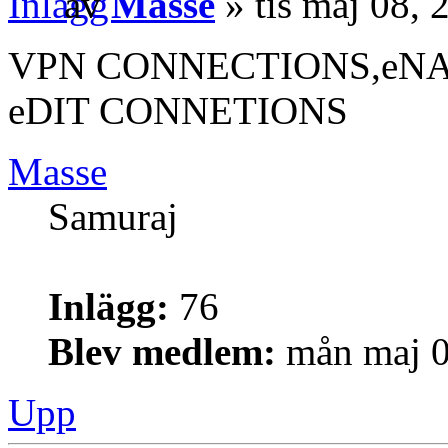
av
Masse
» tis maj 08,
VPN CONNECTIONS,eN
eDIT CONNETIONS
Masse
Samuraj
Inlägg:
76
Blev medlem:
mån maj 0
Upp