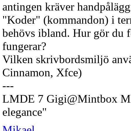
antingen kräver handpåläggni
"Koder" (kommandon) i term
behövs ibland. Hur gör du f
fungerar?
Vilken skrivbordsmiljö an
Cinnamon, Xfce)
---
LMDE 7 Gigi@Mintbox Mi
elegance"
Mikael