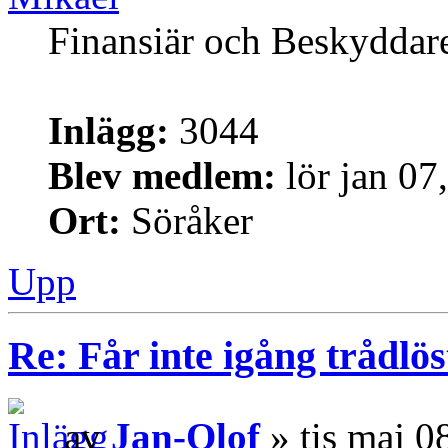
Finansiär och Beskyddar
Inlägg:
3044
Blev medlem:
lör jan 07
Ort:
Söråker
Upp
Re: Får inte igång trådlö
av
Jan-Olof
» tis maj 0