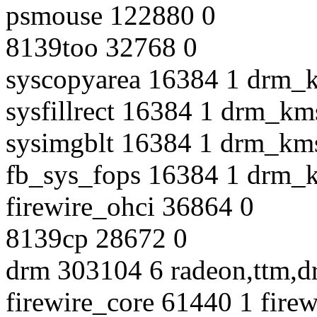
psmouse 122880 0
8139too 32768 0
syscopyarea 16384 1 drm_
sysfillrect 16384 1 drm_km
sysimgblt 16384 1 drm_km
fb_sys_fops 16384 1 drm_
firewire_ohci 36864 0
8139cp 28672 0
drm 303104 6 radeon,ttm,
firewire_core 61440 1 fire