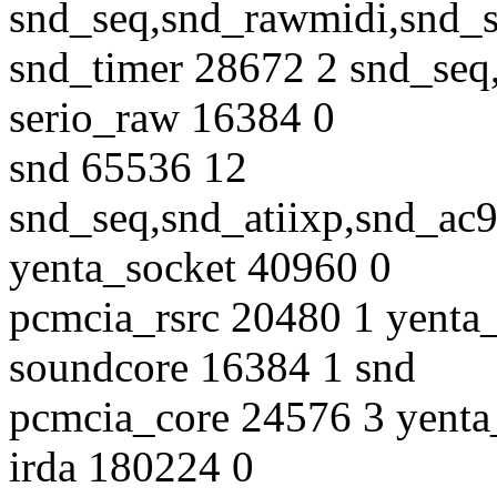
snd_seq,snd_rawmidi,snd_
snd_timer 28672 2 snd_se
serio_raw 16384 0
snd 65536 12
snd_seq,snd_atiixp,snd_a
yenta_socket 40960 0
pcmcia_rsrc 20480 1 yenta
soundcore 16384 1 snd
pcmcia_core 24576 3 yenta
irda 180224 0