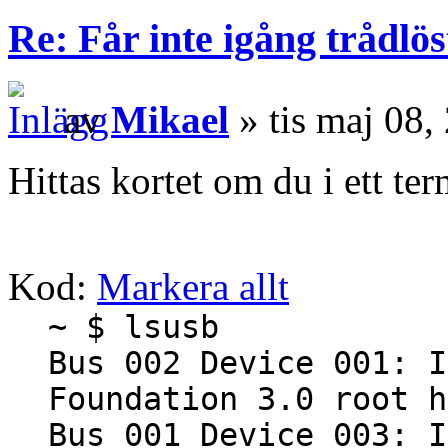
Re: Får inte igång trådlö
av
Mikael
» tis maj 08,
Hittas kortet om du i ett te
Kod:
Markera allt
~ $ lsusb
Bus 002 Device 001: I
Foundation 3.0 root h
Bus 001 Device 003: I