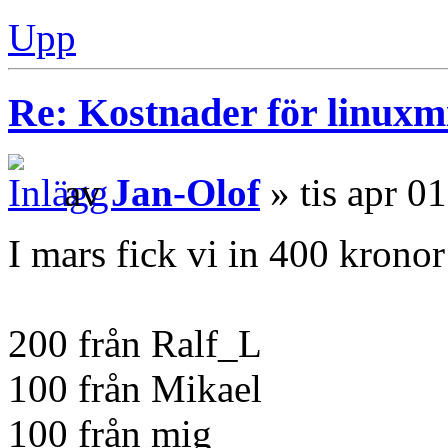
Upp
Re: Kostnader för linuxmi
av
Jan-Olof
» tis apr 0
I mars fick vi in 400 kronor
200 från Ralf_L
100 från Mikael
100 från mig