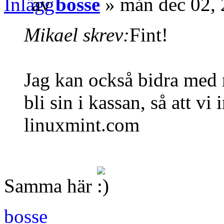
av
bosse
» mån dec 02,
Mikael skrev:
Fint!
Jag kan också bidra med m
bli sin i kassan, så att vi
linuxmint.com
Samma här
bosse