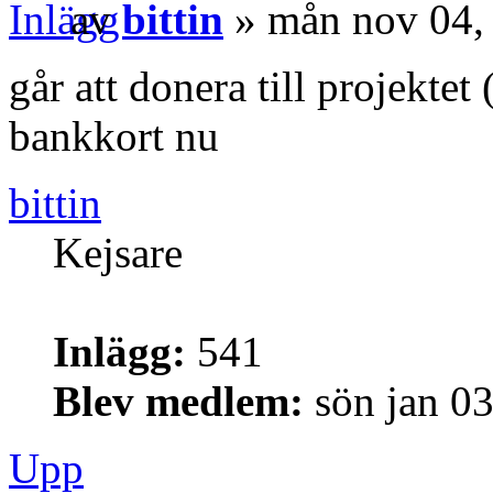
av
bittin
» mån nov 04,
går att donera till projekte
bankkort nu
bittin
Kejsare
Inlägg:
541
Blev medlem:
sön jan 0
Upp