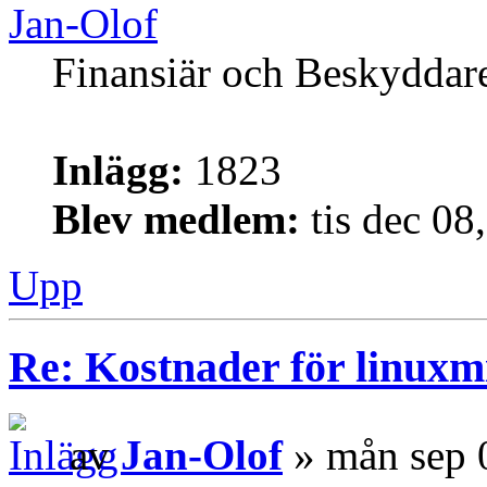
Jan-Olof
Finansiär och Beskyddar
Inlägg:
1823
Blev medlem:
tis dec 08
Upp
Re: Kostnader för linuxmi
av
Jan-Olof
» mån sep 