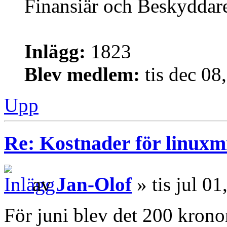
Finansiär och Beskyddar
Inlägg:
1823
Blev medlem:
tis dec 08
Upp
Re: Kostnader för linuxmi
av
Jan-Olof
» tis jul 0
För juni blev det 200 krono