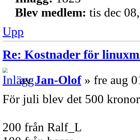
Blev medlem:
tis dec 08
Upp
Re: Kostnader för linuxmi
av
Jan-Olof
» fre aug 0
För juli blev det 500 kronor
200 från Ralf_L