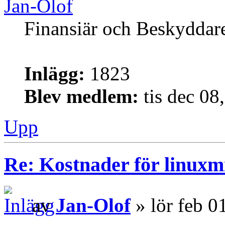
Jan-Olof
Finansiär och Beskyddar
Inlägg:
1823
Blev medlem:
tis dec 08
Upp
Re: Kostnader för linuxmi
av
Jan-Olof
» lör feb 0