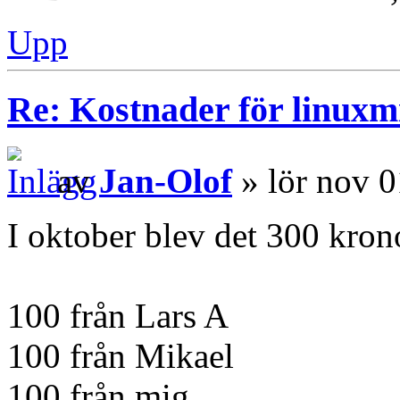
Upp
Re: Kostnader för linuxmi
av
Jan-Olof
» lör nov 0
I oktober blev det 300 kron
100 från Lars A
100 från Mikael
100 från mig