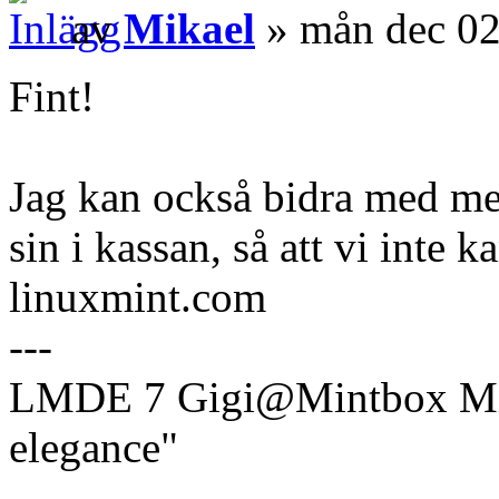
av
Mikael
» mån dec 02
Fint!
Jag kan också bidra med mer 
sin i kassan, så att vi inte 
linuxmint.com
---
LMDE 7 Gigi@Mintbox Mi
elegance"