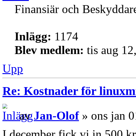
Finansiär och Beskyddar
Inlägg:
1174
Blev medlem:
tis aug 12
Upp
Re: Kostnader för linuxmi
av
Jan-Olof
» ons jan 0
I december fick vi in 500 k