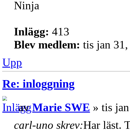
Ninja
Inlägg:
413
Blev medlem:
tis jan 31
Upp
Re: inloggning
av
Marie SWE
» tis ja
carl-uno skrev:
Har läst. 