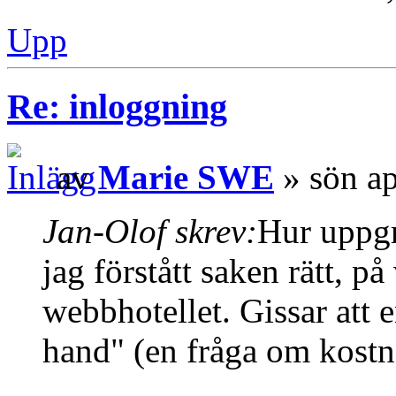
Upp
Re: inloggning
av
Marie SWE
» sön ap
Jan-Olof skrev:
Hur uppgr
jag förstått saken rätt, p
webbhotellet. Gissar att 
hand" (en fråga om kostn