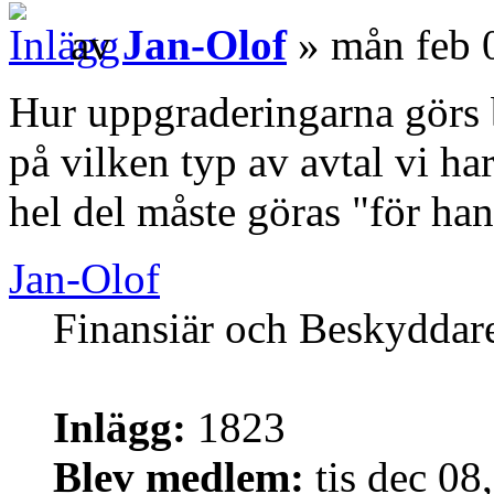
av
Jan-Olof
» mån feb 
Hur uppgraderingarna görs be
på vilken typ av avtal vi ha
hel del måste göras "för ha
Jan-Olof
Finansiär och Beskyddar
Inlägg:
1823
Blev medlem:
tis dec 08