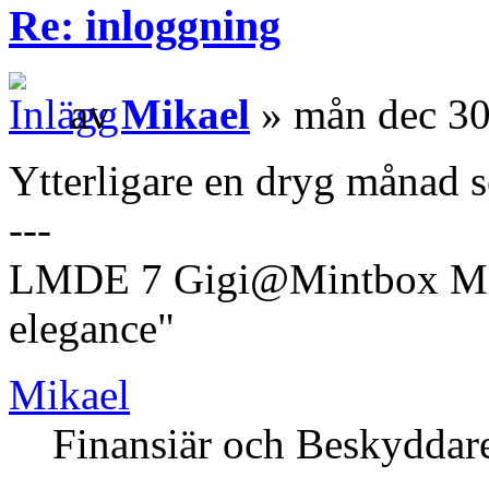
Re: inloggning
av
Mikael
» mån dec 30
Ytterligare en dryg månad se
---
LMDE 7 Gigi@Mintbox Mi
elegance"
Mikael
Finansiär och Beskyddar