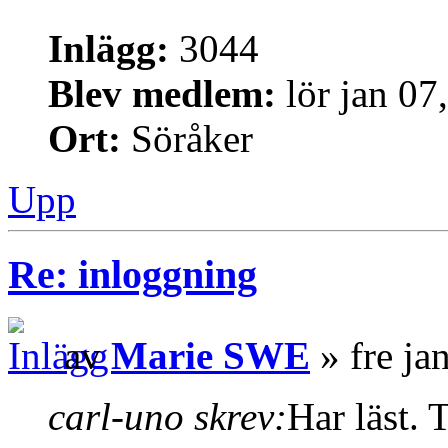
Inlägg:
3044
Blev medlem:
lör jan 07
Ort:
Söråker
Upp
Re: inloggning
av
Marie SWE
» fre ja
carl-uno skrev:
Har läst. 