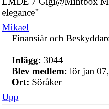
LMDE 7 Gigi@Mintbox Mi
elegance"
Mikael
Finansiär och Beskyddar
Inlägg:
3044
Blev medlem:
lör jan 07
Ort:
Söråker
Upp