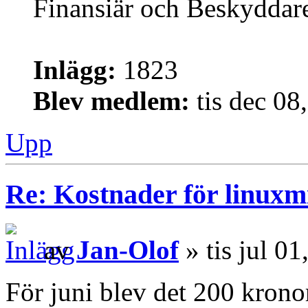
Finansiär och Beskyddar
Inlägg:
1823
Blev medlem:
tis dec 08
Upp
Re: Kostnader för linuxmi
av
Jan-Olof
» tis jul 0
För juni blev det 200 krono