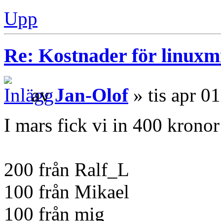
Upp
Re: Kostnader för linuxmi
av
Jan-Olof
» tis apr 0
I mars fick vi in 400 kronor
200 från Ralf_L
100 från Mikael
100 från mig