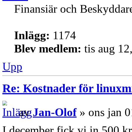
Finansiär och Beskyddar
Inlägg:
1174
Blev medlem:
tis aug 12
Upp
Re: Kostnader för linuxmi
av
Jan-Olof
» ons jan 0
I december fick vi in 500 k