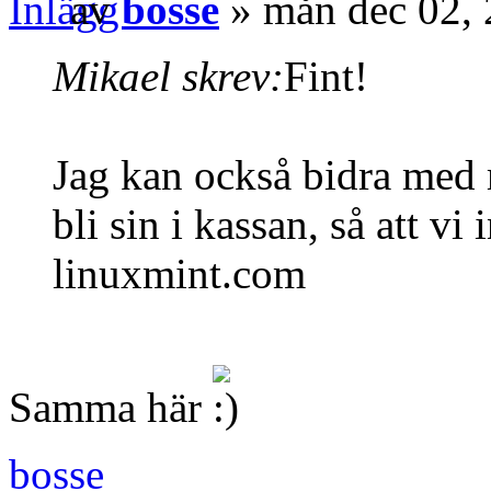
av
bosse
» mån dec 02,
Mikael skrev:
Fint!
Jag kan också bidra med m
bli sin i kassan, så att vi
linuxmint.com
Samma här
bosse