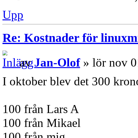
Upp
Re: Kostnader för linuxmi
av
Jan-Olof
» lör nov 0
I oktober blev det 300 kron
100 från Lars A
100 från Mikael
100 från mig