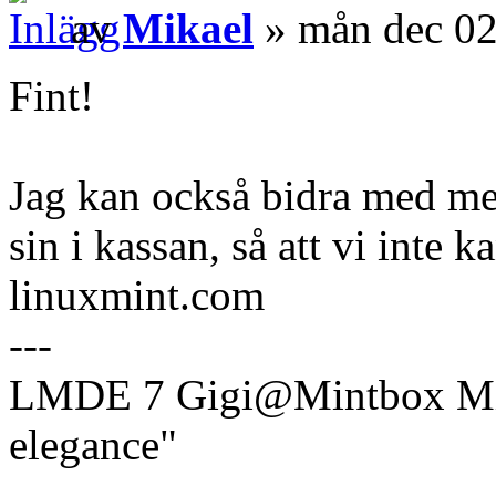
av
Mikael
» mån dec 02
Fint!
Jag kan också bidra med mer 
sin i kassan, så att vi inte 
linuxmint.com
---
LMDE 7 Gigi@Mintbox Mi
elegance"