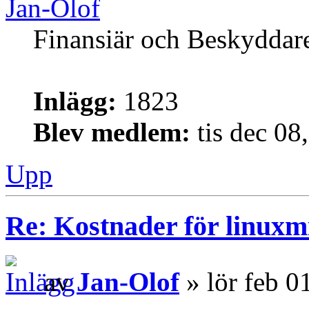
Jan-Olof
Finansiär och Beskyddar
Inlägg:
1823
Blev medlem:
tis dec 08
Upp
Re: Kostnader för linuxmi
av
Jan-Olof
» lör feb 0