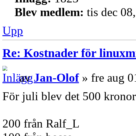
Blev medlem:
tis dec 08
Upp
Re: Kostnader för linuxmi
av
Jan-Olof
» fre aug 0
För juli blev det 500 kronor
200 från Ralf_L