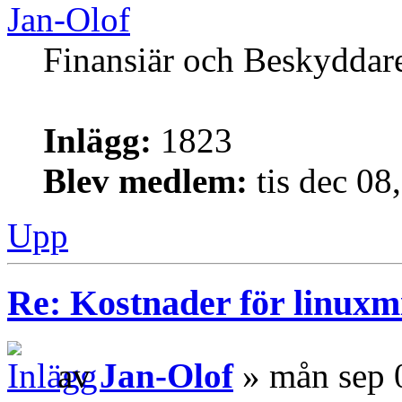
Jan-Olof
Finansiär och Beskyddar
Inlägg:
1823
Blev medlem:
tis dec 08
Upp
Re: Kostnader för linuxmi
av
Jan-Olof
» mån sep 