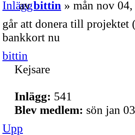
av
bittin
» mån nov 04,
går att donera till projekte
bankkort nu
bittin
Kejsare
Inlägg:
541
Blev medlem:
sön jan 0
Upp