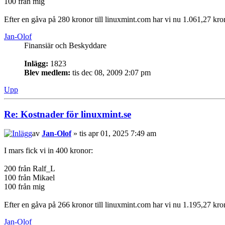
100 från mig
Efter en gåva på 280 kronor till linuxmint.com har vi nu 1.061,27 kro
Jan-Olof
Finansiär och Beskyddare
Inlägg:
1823
Blev medlem:
tis dec 08, 2009 2:07 pm
Upp
Re: Kostnader för linuxmint.se
av
Jan-Olof
» tis apr 01, 2025 7:49 am
I mars fick vi in 400 kronor:
200 från Ralf_L
100 från Mikael
100 från mig
Efter en gåva på 266 kronor till linuxmint.com har vi nu 1.195,27 kro
Jan-Olof