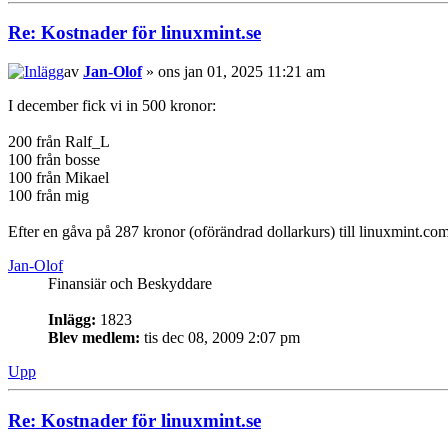
Re: Kostnader för linuxmint.se
av
Jan-Olof
» ons jan 01, 2025 11:21 am
I december fick vi in 500 kronor:
200 från Ralf_L
100 från bosse
100 från Mikael
100 från mig
Efter en gåva på 287 kronor (oförändrad dollarkurs) till linuxmint.com
Jan-Olof
Finansiär och Beskyddare
Inlägg:
1823
Blev medlem:
tis dec 08, 2009 2:07 pm
Upp
Re: Kostnader för linuxmint.se