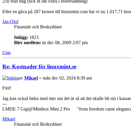
250 från mig (fick in lite extra i reseersättning)
Efter en gåva på 287 kronor till linuxmint.com har vi nu 1.017,71 kro
Jan-Olof
Finansiär och Beskyddare
Inlägg:
1823
Blev medlem:
tis dec 08, 2009 2:07 pm
Upp
Re: Kostnader för linuxmint.se
av
Mikael
» mån dec 02, 2024 8:39 am
Fint!
Jag kan också bidra med mer om det är så att det skulle bli sin i kassan
---
LMDE 7 Gigi@Mintbox Mini 2 Pro "from freedom came eleganc
Mikael
Finansiär och Beskyddare