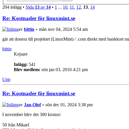
204 inlägg •
Sida
13
av
14
•
1
...
10
,
11
,
12
,
13
,
14
Re: Kostnader för linuxmint.se
av
bittin
» mån nov 04, 2024 5:54 am
går att donera till projektet (LinuxMint) / .com direkt med bankkort n
bittin
Kejsare
Inlägg:
541
Blev medlem:
sön jan 03, 2010 4:21 pm
Upp
Re: Kostnader för linuxmint.se
av
Jan-Olof
» sön dec 01, 2024 3:38 pm
I november blev det 300 kronor:
50 från Mikael