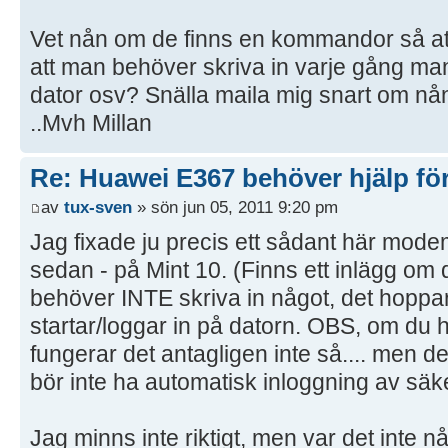
Vet nån om de finns en kommandor så a
att man behöver skriva in varje gång ma
dator osv? Snälla maila mig snart om nån
..Mvh Millan
Re: Huawei E367 behöver hjälp för
av
tux-sven
» sön jun 05, 2011 9:20 pm
Jag fixade ju precis ett sådant här modem 
sedan - på Mint 10. (Finns ett inlägg om 
behöver INTE skriva in något, det hoppa
startar/loggar in på datorn. OBS, om du 
fungerar det antagligen inte så.... men d
bör inte ha automatisk inloggning av säk
Jag minns inte riktigt, men var det inte nå