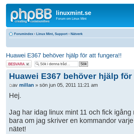
linuxmint.se
Forum om Linux Mint
Forumindex
‹
Linux Mint, Support
‹
Nätverk
Huawei E367 behöver hjälp för att fungera!!
Besvara
Huawei E367 behöver hjälp för 
av
millan
» sön jun 05, 2011 11:21 am
Hej.
Jag har idag linux mint 11 och fick igå
bara om jag skriver en kommandor varje
nätet!