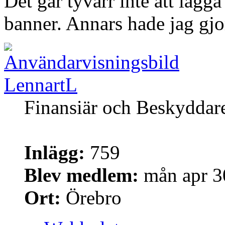
Det går tyvärr inte att lägg
banner. Annars hade jag gjor
LennartL
Finansiär och Beskyddar
Inlägg:
759
Blev medlem:
mån apr 3
Ort:
Örebro