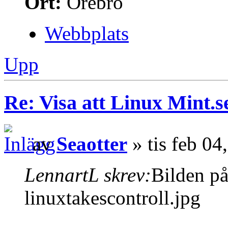
Ort:
Örebro
Webbplats
Upp
Re: Visa att Linux Mint.se
av
Seaotter
» tis feb 04
LennartL skrev:
Bilden på
linuxtakescontroll.jpg