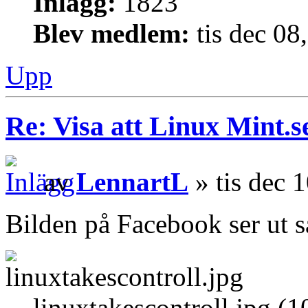
Inlägg:
1823
Blev medlem:
tis dec 08
Upp
Re: Visa att Linux Mint.se
av
LennartL
» tis dec 
Bilden på Facebook ser ut s
linuxtakescontroll.jpg (