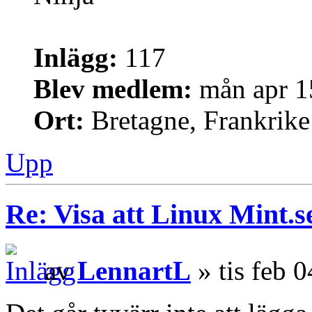
Inlägg:
117
Blev medlem:
mån apr 1
Ort:
Bretagne, Frankrike
Upp
Re: Visa att Linux Mint.se
av
LennartL
» tis feb 