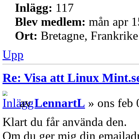
Inlägg:
117
Blev medlem:
mån apr 1
Ort:
Bretagne, Frankrike
Upp
Re: Visa att Linux Mint.se
av
LennartL
» ons feb 
Klart du får använda den.
Om du ger mig din emailadre