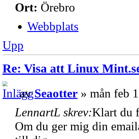
Ort:
Örebro
Webbplats
Upp
Re: Visa att Linux Mint.se
av
Seaotter
» mån feb 1
LennartL skrev:
Klart du 
Om du ger mig din emaila