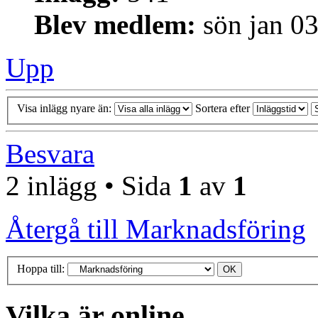
Blev medlem:
sön jan 0
Upp
Visa inlägg nyare än:
Sortera efter
Besvara
2 inlägg • Sida
1
av
1
Återgå till Marknadsföring
Hoppa till:
Vilka är online