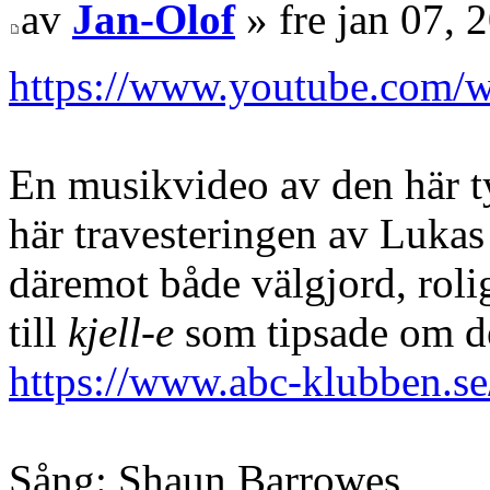
av
Jan-Olof
» fre jan 07, 
https://www.youtube.com
En musikvideo av den här ty
här travesteringen av Luk
däremot både välgjord, roli
till
kjell-e
som tipsade om d
https://www.abc-klubben.s
Sång: Shaun Barrowes