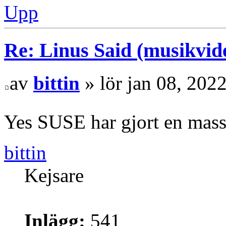
Upp
Re: Linus Said (musikvid
av
bittin
» lör jan 08, 202
Yes SUSE har gjort en mas
bittin
Kejsare
Inlägg:
541