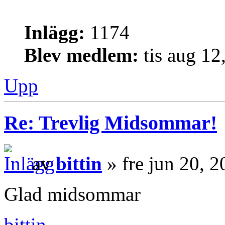
Inlägg:
1174
Blev medlem:
tis aug 12
Upp
Re: Trevlig Midsommar!
av
bittin
» fre jun 20, 
Glad midsommar
bittin