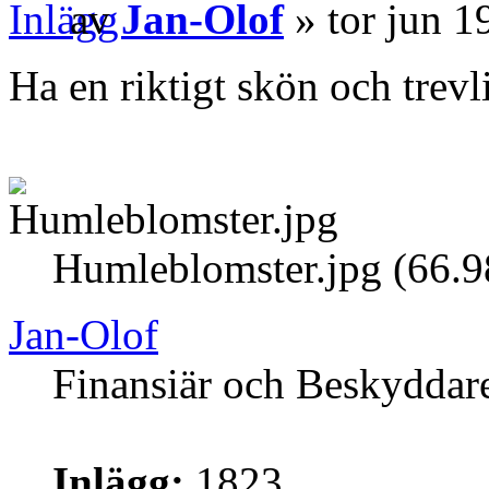
av
Jan-Olof
» tor jun 1
Ha en riktigt skön och tre
Humleblomster.jpg (66.9
Jan-Olof
Finansiär och Beskyddar
Inlägg:
1823