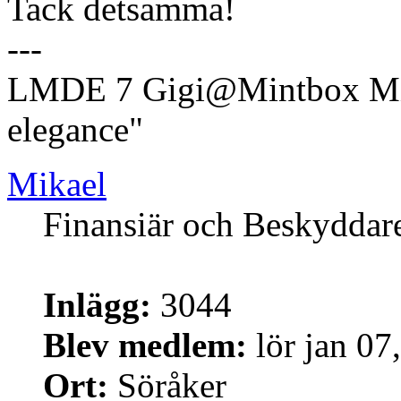
Tack detsamma!
---
LMDE 7 Gigi@Mintbox Mi
elegance"
Mikael
Finansiär och Beskyddar
Inlägg:
3044
Blev medlem:
lör jan 07
Ort:
Söråker