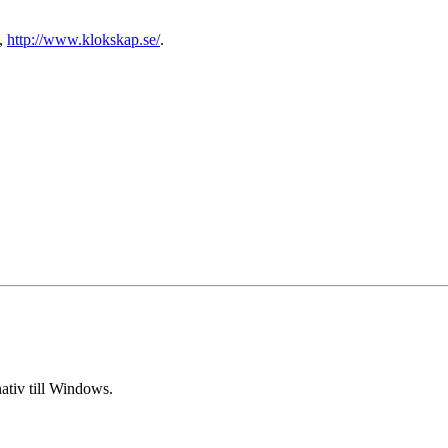
e,
http://www.klokskap.se/
.
rnativ till Windows.