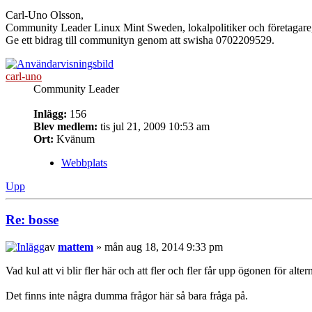
Carl-Uno Olsson,
Community Leader Linux Mint Sweden, lokalpolitiker och företagar
Ge ett bidrag till communityn genom att swisha 0702209529.
carl-uno
Community Leader
Inlägg:
156
Blev medlem:
tis jul 21, 2009 10:53 am
Ort:
Kvänum
Webbplats
Upp
Re: bosse
av
mattem
» mån aug 18, 2014 9:33 pm
Vad kul att vi blir fler här och att fler och fler får upp ögonen för alte
Det finns inte några dumma frågor här så bara fråga på.