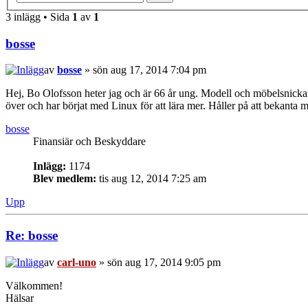
3 inlägg • Sida
1
av
1
bosse
av
bosse
» sön aug 17, 2014 7:04 pm
Hej, Bo Olofsson heter jag och är 66 år ung. Modell och möbelsnickare
över och har börjat med Linux för att lära mer. Håller på att bekanta
bosse
Finansiär och Beskyddare
Inlägg:
1174
Blev medlem:
tis aug 12, 2014 7:25 am
Upp
Re: bosse
av
carl-uno
» sön aug 17, 2014 9:05 pm
Välkommen!
Hälsar