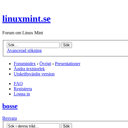
linuxmint.se
Forum om Linux Mint
Avancerad sökning
Forumindex
‹
Övrigt
‹
Presentationer
Ändra textstorlek
Utskriftsvänlig version
FAQ
Registrera
Logga in
bosse
Besvara