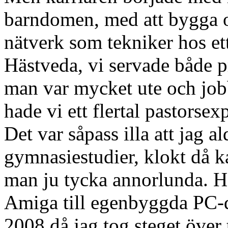
barndomen, med att bygga o
nätverk som tekniker hos ett 
Hästveda, vi servade både p
man var mycket ute och job
hade vi ett flertal pastorse
Det var såpass illa att jag a
gymnasiestudier, klokt då 
man ju tycka annorlunda. Ha
Amiga till egenbyggda PC-da
2008 då jag tog steget öve