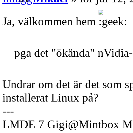
Ja, välkommen hem
pga det "ökända" nVidia-
Undrar om det är det som 
installerat Linux på?
---
LMDE 7 Gigi@Mintbox Mi