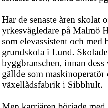
Har de senaste åren skolat o
yrkesvägledare på Malmö Hö
som elevassistent och med b
grundskola i Lund. Skolad
byggbranschen, innan dess 
gällde som maskinoperatör 
växellådsfabrik i Sibbhult.
Men karriären började med m