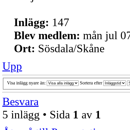
Inlägg:
147
Blev medlem:
mån jul 0
Ort:
Sösdala/Skåne
Upp
Visa inlägg nyare än:
Sortera efter
Besvara
5 inlägg • Sida
1
av
1