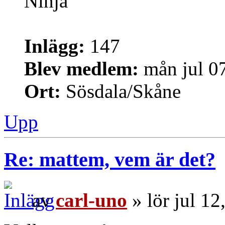
Ninja
Inlägg:
147
Blev medlem:
mån jul 0
Ort:
Sösdala/Skåne
Upp
Re: mattem, vem är det?
av
carl-uno
» lör jul 1