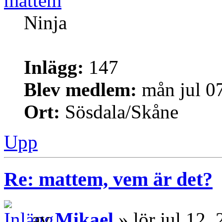
mattem
Ninja
Inlägg:
147
Blev medlem:
mån jul 0
Ort:
Sösdala/Skåne
Upp
Re: mattem, vem är det?
av
Mikael
» lör jul 12,