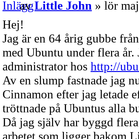
av
Little John
» lör ma
Hej!
Jag är en 64 årig gubbe frå
med Ubuntu under flera år. J
administrator hos
http://ubu
Av en slump fastnade jag n
Cinnamon efter jag letade ef
tröttnade på Ubuntus alla b
Då jag själv har byggd fler
arbetet som ligger bakom Li