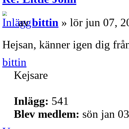
av
bittin
» lör jun 07, 
Hejsan, känner igen dig fr
bittin
Kejsare
Inlägg:
541
Blev medlem:
sön jan 0