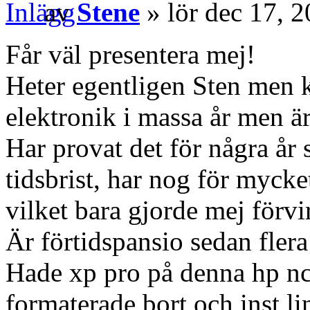
av
Stene
» lör dec 17, 
Får väl presentera mej!
Heter egentligen Sten men 
elektronik i massa år men ä
Har provat det för några år
tidsbrist, har nog för mycke
vilket bara gjorde mej förvir
Är förtidspansio sedan flera
Hade xp pro på denna hp nc6
formaterade bort och inst li