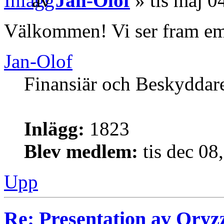
av
Jan-Olof
» tis maj 0
Välkommen! Vi ser fram emot
Jan-Olof
Finansiär och Beskyddar
Inlägg:
1823
Blev medlem:
tis dec 08
Upp
Re: Presentation av Qryz