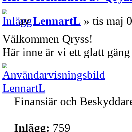
av
LennartL
» tis maj 
Välkommen Qryss!
Här inne är vi ett glatt gäng
LennartL
Finansiär och Beskyddar
Inlägg:
759