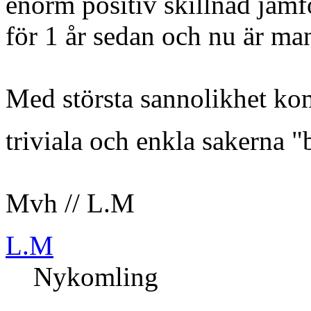
enorm positiv skillnad jä
för 1 år sedan och nu är man
Med största sannolikhet ko
triviala och enkla sakerna 
Mvh // L.M
L.M
Nykomling