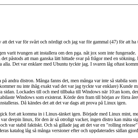
v att det var för svårt och nördigt och jag var för gammal (47) för att ha
n varit tvungen att installera om den pga. nåt jox som inte fungerade.
et påstods att man ganska lätt hittade svar på frågor med en söknin
a alla. Det var enklare med Ubuntu tyckte jag. I svaren låg oftast kom
ta på andra distron. Många fanns det, men många var inte så stabila som
t (kommer nu inte ihåg exakt vad det var jag tyckte var enklare) Kunde
ra sidan. Lockades till och med tillbaka till Windows när 10:an kom, den
tabilaste Windows som existerat. Körde den fram till början av förra år
nstalleras. Då kändes det att det var dags att prova på Linux igen.
t gick fort att komma in i Linux-tänket igen. Började med Linux mint, me
t var deepin linux, för den är så otroligt vacker, ingen distro kan mäta si
ch var stabil faktiskt. Och så gillade jag att det var en "rolling releas
eras katalog låg så många versioner efter och uppdaterades sällan gjorde 