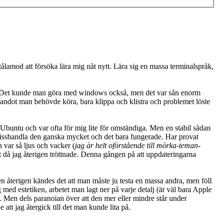
 tålamod att försöka lära mig nåt nytt. Lära sig en massa terminalspråk,
g. Det kunde man göra med windows också, men det var sån enorm
mandot man behövde köra, bara klippa och klistra och problemet löste
 Ubuntu och var ofta för mig lite för omständiga. Men en stabil sådan
 misshandla den ganska mycket och det bara fungerade. Har provat
 var så ljus och vacker (
jag är helt oförstående till mörka-teman-
et då jag återigen tröttnade. Denna gången på att uppdateringarna
n återigen kändes det att man måste ju testa en massa andra, men föll
g med estetiken, arbetet man lagt ner på varje detalj (är väl bara Apple
e". Men dels paranoian över att den mer eller mindre står under
att jag återgick till det man kunde lita på.