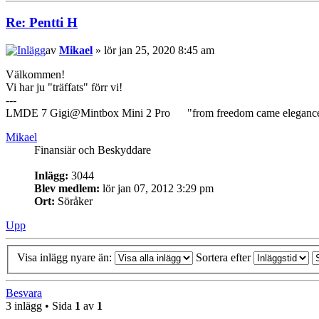
Re: Pentti H
av
Mikael
» lör jan 25, 2020 8:45 am
Välkommen!
Vi har ju "träffats" förr vi!
---
LMDE 7 Gigi@Mintbox Mini 2 Pro "from freedom came eleganc
Mikael
Finansiär och Beskyddare
Inlägg:
3044
Blev medlem:
lör jan 07, 2012 3:29 pm
Ort:
Söråker
Upp
Visa inlägg nyare än:
Sortera efter
Besvara
3 inlägg • Sida
1
av
1