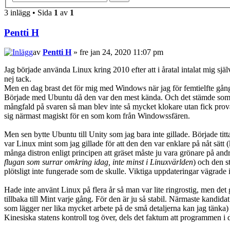
3 inlägg • Sida
1
av
1
Pentti H
av
Pentti H
» fre jan 24, 2020 11:07 pm
Jag började använda Linux kring 2010 efter att i åratal intalat mig själ
nej tack.
Men en dag brast det för mig med Windows när jag för femtielfte gånge
Började med Ubuntu då den var den mest kända. Och det stämde som d
mångfald på svaren så man blev inte så mycket klokare utan fick prov
sig närmast magiskt för en som kom från Windowssfären.
Men sen bytte Ubuntu till Unity som jag bara inte gillade. Började tit
var Linux mint som jag gillade för att den den var enklare på nåt sät
många distron enligt principen att gräset måste ju vara grönare på and
flugan som surrar omkring idag, inte minst i Linuxvärlden
) och den s
plötsligt inte fungerade som de skulle. Viktiga uppdateringar vägrade i
Hade inte använt Linux på flera år så man var lite ringrostig, men de
tillbaka till Mint varje gång. För den är ju så stabil. Närmaste kandida
som lägger ner lika mycket arbete på de små detaljerna kan jag tänka) o
Kinesiska statens kontroll tog över, dels det faktum att programmen i d