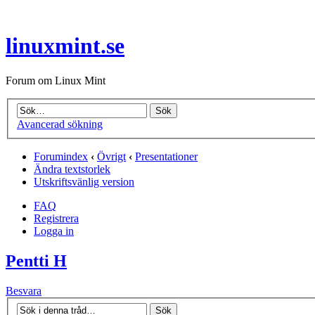
linuxmint.se
Forum om Linux Mint
Avancerad sökning
Forumindex
‹
Övrigt
‹
Presentationer
Ändra textstorlek
Utskriftsvänlig version
FAQ
Registrera
Logga in
Pentti H
Besvara