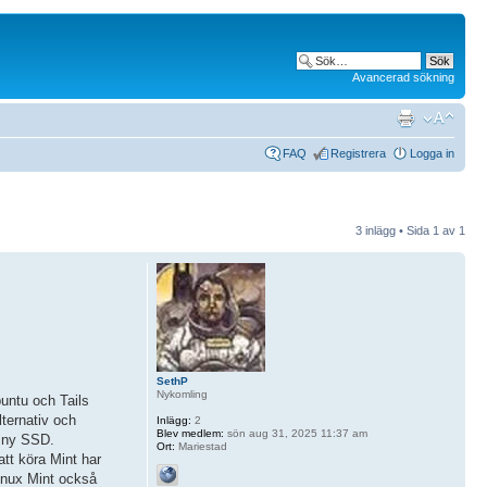
Avancerad sökning
FAQ
Registrera
Logga in
3 inlägg • Sida
1
av
1
SethP
Nykomling
buntu och Tails
lternativ och
Inlägg:
2
Blev medlem:
sön aug 31, 2025 11:37 am
t ny SSD.
Ort:
Mariestad
tt köra Mint har
Linux Mint också