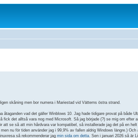
gligen skåning men bor numera i Mariestad vid Vätterns östra strand.
sina åtaganden vad det gäller Winblows 10. Jag hade tidigare provat på både U
å fick det alltså vara nog med Microsoft. Så jag började (?) se mig om efter a
 för att se så att min hårdvara var kompatibel, så installerade jag det på en hel
en nu för tiden använder jag i 99,9% av fallen aldrig Windows längre.) Och a
 Linuxresa så rekommenderar jag
min sida om detta
. Sen i januari 2026 så är 