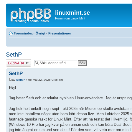
linuxmint.se
Forum om Linux Mint
Forumindex
‹
Övrigt
‹
Presentationer
SethP
Besvara
SethP
av
SethP
» fre maj 22, 2026 9:46 am
Hej!
Jag heter Seth och är relativt nybliven Linux-användare. Jag är ursprun
Jag fick helt enkelt nog i sept - okt 2025 när Microslop skulle avsluta 
men inte installera något utan bara kört dessa live. Men i oktober 2025 s
fastnade ganska raskt för Linux Mint. Efter att ha testat det i livemiljö,
(Windows 10 Pro har jag kvar på en annan disk och kan köra Dual Boot, m
jag inte ångrat en sekund sen dess! För den som vill veta mer om min