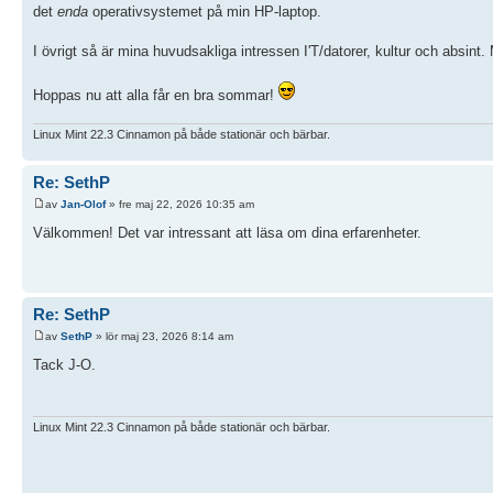
det
enda
operativsystemet på min HP-laptop.
I övrigt så är mina huvudsakliga intressen I'T/datorer, kultur och absint
Hoppas nu att alla får en bra sommar!
Linux Mint 22.3 Cinnamon på både stationär och bärbar.
Re: SethP
av
Jan-Olof
» fre maj 22, 2026 10:35 am
Välkommen! Det var intressant att läsa om dina erfarenheter.
Re: SethP
av
SethP
» lör maj 23, 2026 8:14 am
Tack J-O.
Linux Mint 22.3 Cinnamon på både stationär och bärbar.