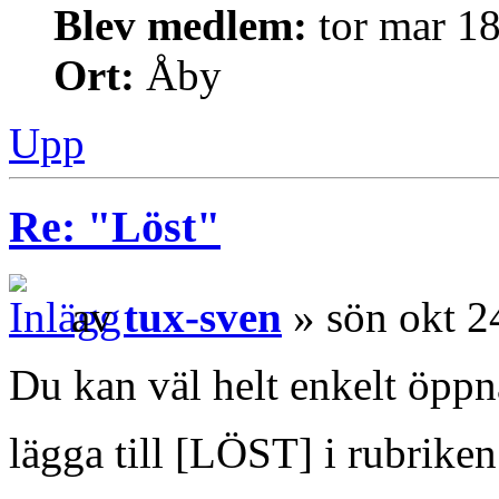
Blev medlem:
tor mar 18
Ort:
Åby
Upp
Re: "Löst"
av
tux-sven
» sön okt 2
Du kan väl helt enkelt öpp
lägga till [LÖST] i rubriken