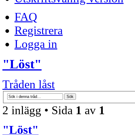
FAQ
Registrera
Logga in
"Löst"
Tråden låst
2 inlägg • Sida
1
av
1
"Löst"