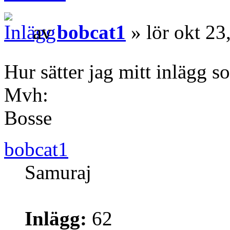
av
bobcat1
» lör okt 23
Hur sätter jag mitt inlägg s
Mvh:
Bosse
bobcat1
Samuraj
Inlägg:
62