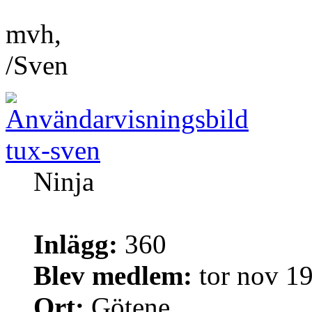
mvh,
/Sven
tux-sven
Ninja
Inlägg:
360
Blev medlem:
tor nov 1
Ort:
Götene