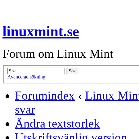
linuxmint.se
Forum om Linux Mint
Avancerad sökning
Forumindex
‹
Linux Mint
svar
Ändra textstorlek
Utskriftsvänlig version