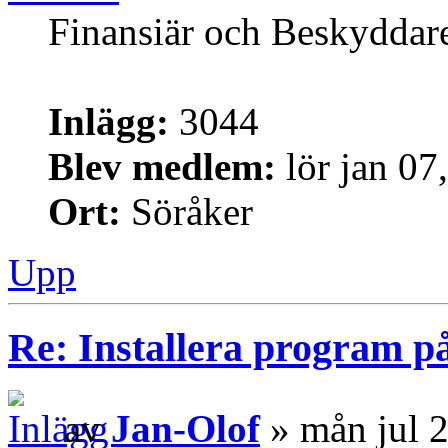
Finansiär och Beskyddar
Inlägg:
3044
Blev medlem:
lör jan 07
Ort:
Söråker
Upp
Re: Installera program på
av
Jan-Olof
» mån jul 