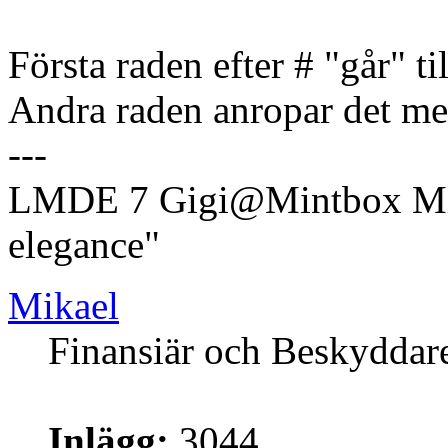
Första raden efter # "går" t
Andra raden anropar det med
---
LMDE 7 Gigi@Mintbox Mi
elegance"
Mikael
Finansiär och Beskyddar
Inlägg:
3044