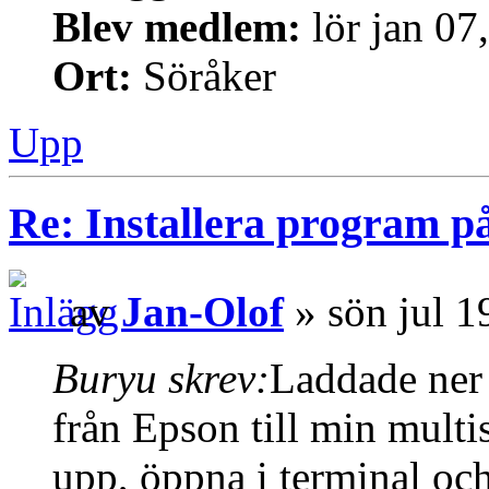
Blev medlem:
lör jan 07
Ort:
Söråker
Upp
Re: Installera program på
av
Jan-Olof
» sön jul 1
Buryu skrev:
Laddade ner 
från Epson till min multi
upp, öppna i terminal och