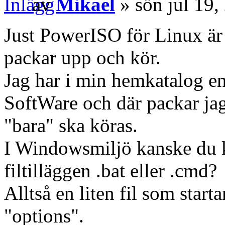
av
Mikael
» sön jul 19,
Just PowerISO för Linux är
packar upp och kör.
Jag har i min hemkatalog en
SoftWare och där packar ja
"bara" ska köras.
I Windowsmiljö kanske du k
filtilläggen .bat eller .cmd?
Alltså en liten fil som start
"options".