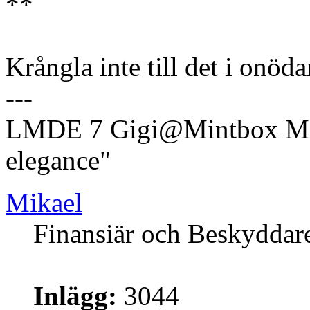
**
Krångla inte till det i on
---
LMDE 7 Gigi@Mintbox Mi
elegance"
Mikael
Finansiär och Beskyddar
Inlägg:
3044