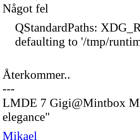
Något fel
QStandardPaths: XDG_
defaulting to '/tmp/runtim
Återkommer..
---
LMDE 7 Gigi@Mintbox Mi
elegance"
Mikael