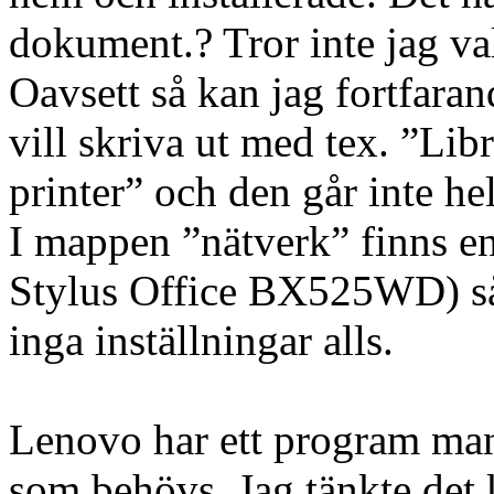
dokument.? Tror inte jag val
Oavsett så kan jag fortfaran
vill skriva ut med tex. ”Lib
printer” och den går inte he
I mappen ”nätverk” finns
Stylus Office BX525WD) så 
inga inställningar alls.
Lenovo har ett program man 
som behövs. Jag tänkte det 