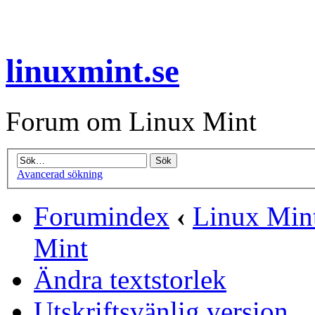
linuxmint.se
Forum om Linux Mint
Avancerad sökning
Forumindex
‹
Linux Mint
Mint
Ändra textstorlek
Utskriftsvänlig version