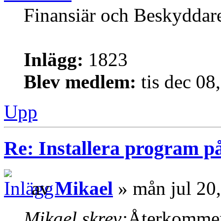
Finansiär och Beskyddar
Inlägg:
1823
Blev medlem:
tis dec 08
Upp
Re: Installera program på
av
Mikael
» mån jul 20
Mikael skrev:
Återkommer