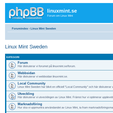
linuxmint.se
Forum om Linux Mint
Forumindex
‹
Linux Mint Sweden
Linux Mint Sweden
KATEGORI
Forum
Här diskuterar vi forumet på linuxmint.se/forum.
Webbsidan
Här diskuterar vi webbsidan linuxmint.se.
Local Community
Linux Mint Sweden har blivit en officiell "Local Community" och här diskuterar 
Utveckling
Här diskuterar vi utvecklingen av Linux Mint. Främst hur vi optimerar upplev
Marknadsföring
Hur ska vi uppmuntra användandet av Linux Mint, ta fram marknadsföringsma