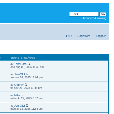
Avancerad sökning
FAQ
Registrera
Logga in
G
SENASTE INLÄGGET
av
Teknikern
ons aug 05, 2026 11:32 am
av
Jan-Olof
fre nov 28, 2025 12:09 pm
av
Osprey
tis nov 21, 2023 11:48 pm
av
bittin
mån okt 27, 2025 6:52 am
av
Jan-Olof
mån jul 13, 2026 11:38 am