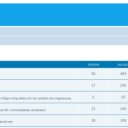
TRÅDAR
INLÄG
56
464
17
230
2
23
vi frågor kring detta och hur arbetet ska organiseras.
21
145
elsen för svensktalande användare.
26
109
terial mm.