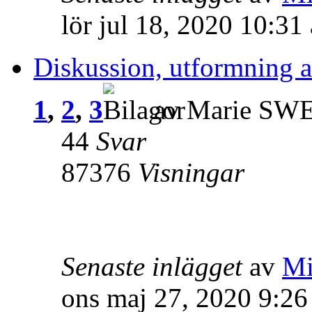
lör jul 18, 2020 10:31
Diskussion, utformning 
1
,
2
,
3
av Marie SWE 
44
Svar
87376
Visningar
Senaste inlägget
av
Mi
ons maj 27, 2020 9:2