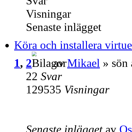
Svar
Visningar
Senaste inlägget
Köra och installera virtu
1
,
2
av
Mikael
» sön 
22
Svar
129535
Visningar
Senaste inlägget
av
Os