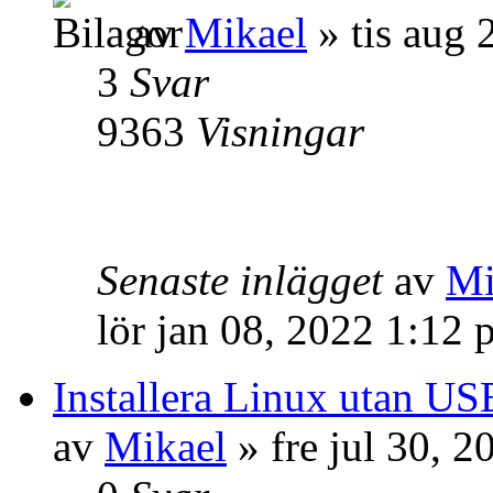
av
Mikael
» tis aug 
3
Svar
9363
Visningar
Senaste inlägget
av
Mi
lör jan 08, 2022 1:12
Installera Linux utan U
av
Mikael
» fre jul 30, 