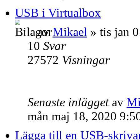
USB i Virtualbox
av
Mikael
» tis jan 
10
Svar
27572
Visningar
Senaste inlägget
av
Mi
mån maj 18, 2020 9:5
Lägga till en USB-skriva