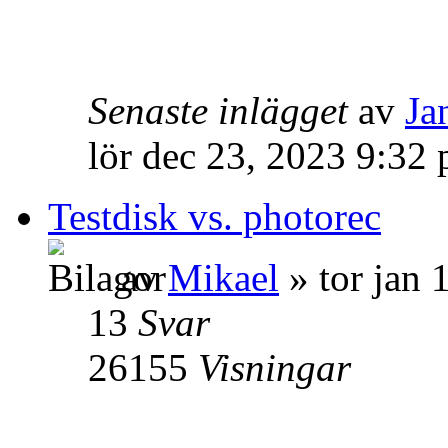
Senaste inlägget
av
Ja
lör dec 23, 2023 9:32
Testdisk vs. photorec
av
Mikael
» tor jan 
13
Svar
26155
Visningar