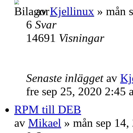
av
Kjellinux
» mån s
6
Svar
14691
Visningar
Senaste inlägget
av
Kj
fre sep 25, 2020 2:45
RPM till DEB
av
Mikael
» mån sep 14,