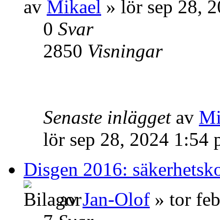
av
Mikael
» lör sep 28, 
0
Svar
2850
Visningar
Senaste inlägget
av
Mi
lör sep 28, 2024 1:54
Disgen 2016: säkerhetsk
av
Jan-Olof
» tor fe