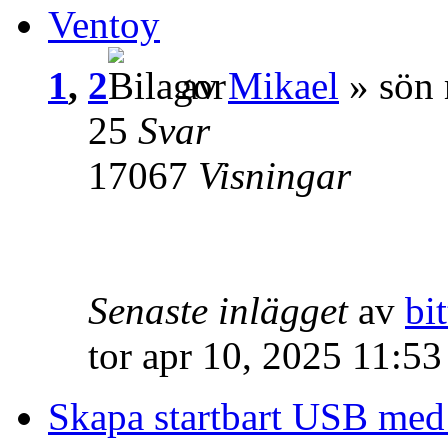
Ventoy
1
,
2
av
Mikael
» sön 
25
Svar
17067
Visningar
Senaste inlägget
av
bit
tor apr 10, 2025 11:5
Skapa startbart USB med 