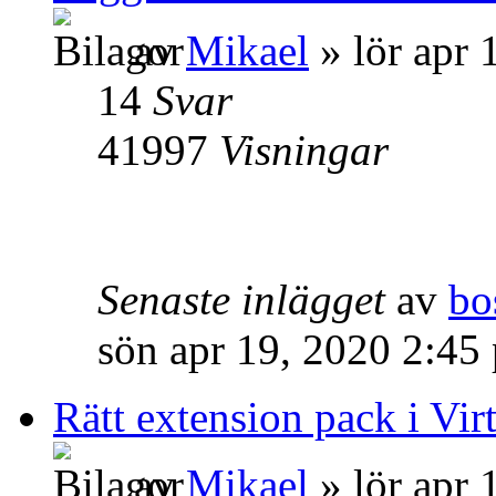
av
Mikael
» lör apr 
14
Svar
41997
Visningar
Senaste inlägget
av
bo
sön apr 19, 2020 2:45
Rätt extension pack i Vir
av
Mikael
» lör apr 