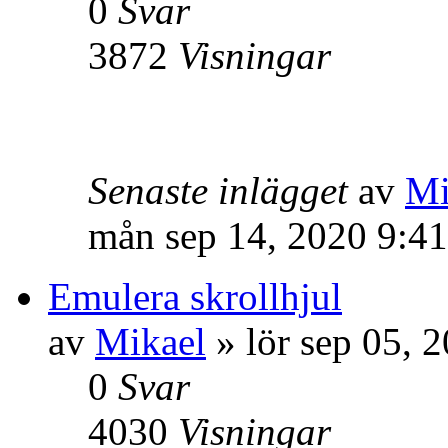
0
Svar
3872
Visningar
Senaste inlägget
av
Mi
mån sep 14, 2020 9:4
Emulera skrollhjul
av
Mikael
» lör sep 05, 
0
Svar
4030
Visningar