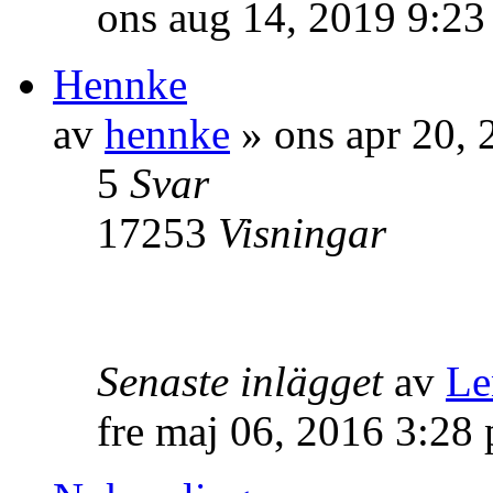
ons aug 14, 2019 9:2
Hennke
av
hennke
» ons apr 20,
5
Svar
17253
Visningar
Senaste inlägget
av
Le
fre maj 06, 2016 3:28