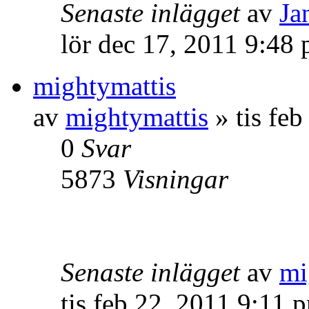
Senaste inlägget
av
Ja
lör dec 17, 2011 9:48
mightymattis
av
mightymattis
» tis fe
0
Svar
5873
Visningar
Senaste inlägget
av
mi
tis feb 22, 2011 9:11 