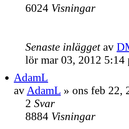
6024
Visningar
Senaste inlägget
av
D
lör mar 03, 2012 5:14
AdamL
av
AdamL
» ons feb 22,
2
Svar
8884
Visningar