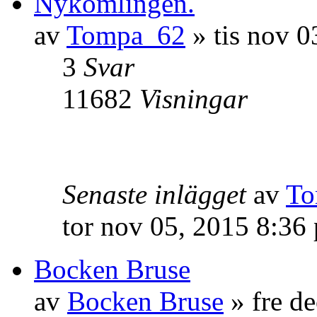
Nykomlingen.
av
Tompa_62
» tis nov 0
3
Svar
11682
Visningar
Senaste inlägget
av
To
tor nov 05, 2015 8:36
Bocken Bruse
av
Bocken Bruse
» fre d