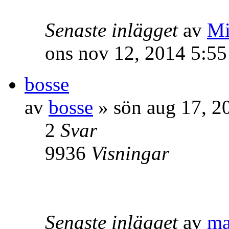
Senaste inlägget
av
Mi
ons nov 12, 2014 5:5
bosse
av
bosse
» sön aug 17, 2
2
Svar
9936
Visningar
Senaste inlägget
av
ma