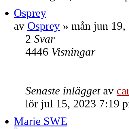
Osprey
av
Osprey
» mån jun 19,
2
Svar
4446
Visningar
Senaste inlägget
av
ca
lör jul 15, 2023 7:19 
Marie SWE