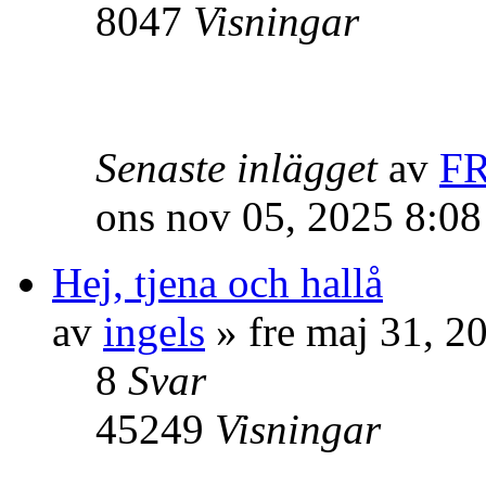
8047
Visningar
Senaste inlägget
av
F
ons nov 05, 2025 8:0
Hej, tjena och hallå
av
ingels
» fre maj 31, 2
8
Svar
45249
Visningar