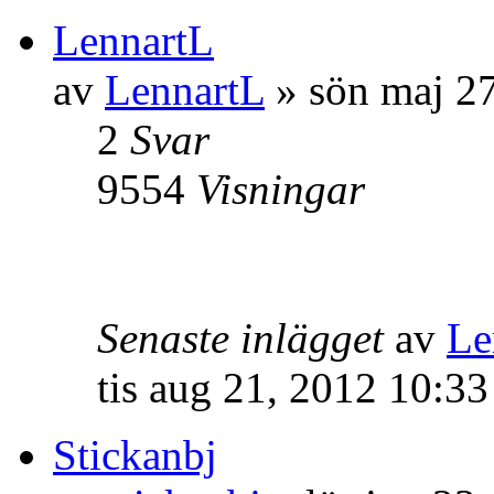
LennartL
av
LennartL
» sön maj 2
2
Svar
9554
Visningar
Senaste inlägget
av
Le
tis aug 21, 2012 10:3
Stickanbj