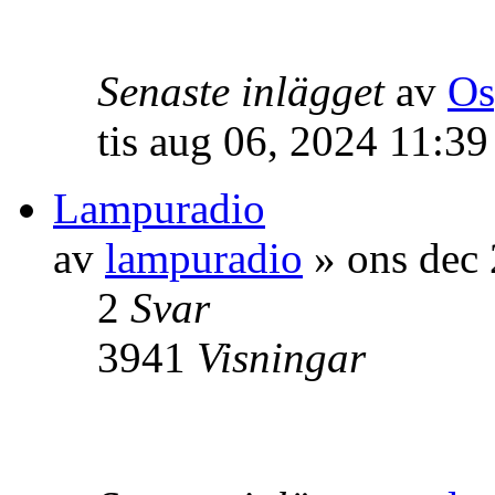
Senaste inlägget
av
Os
tis aug 06, 2024 11:3
Lampuradio
av
lampuradio
» ons dec 
2
Svar
3941
Visningar