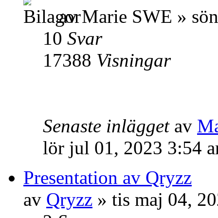
av Marie SWE » sön
10
Svar
17388
Visningar
Senaste inlägget
av
Ma
lör jul 01, 2023 3:54 
Presentation av Qryzz
av
Qryzz
» tis maj 04, 2