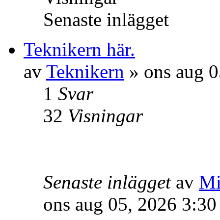
Senaste inlägget
Teknikern här.
av
Teknikern
» ons aug 0
1
Svar
32
Visningar
Senaste inlägget
av
Mi
ons aug 05, 2026 3:3