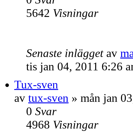
5642
Visningar
Senaste inlägget
av
ma
tis jan 04, 2011 6:26 
Tux-sven
av
tux-sven
» mån jan 03
0
Svar
4968
Visningar