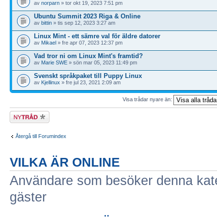
av
norparn
» tor okt 19, 2023 7:51 pm
Ubuntu Summit 2023 Riga & Online
av
bittin
» tis sep 12, 2023 3:27 am
Linux Mint - ett sämre val för äldre datorer
av
Mikael
» fre apr 07, 2023 12:37 pm
Vad tror ni om Linux Mint's framtid?
av
Marie SWE
» sön mar 05, 2023 11:49 pm
Svenskt språkpaket till Puppy Linux
av
Kjellinux
» fre jul 23, 2021 2:09 am
Visa trådar nyare än:
Skapa en ny
tråd
Återgå till Forumindex
VILKA ÄR ONLINE
Användare som besöker denna kateg
gäster