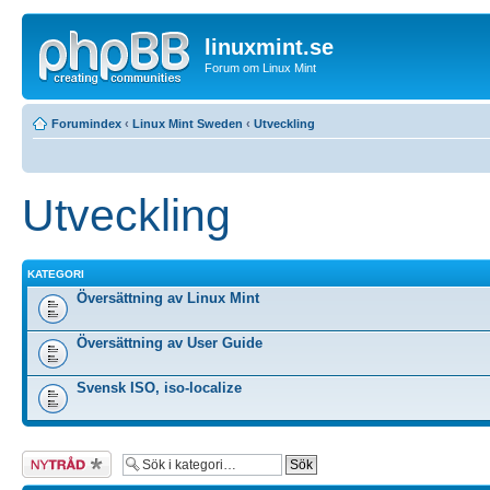
linuxmint.se
Forum om Linux Mint
Forumindex
‹
Linux Mint Sweden
‹
Utveckling
Utveckling
KATEGORI
Översättning av Linux Mint
Översättning av User Guide
Svensk ISO, iso-localize
Skapa en ny
tråd