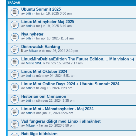
TRÅDAR
Ubuntu Summit 2025
av
bittin
» tor jun 19, 2025 3:50 am
Linux Mint nyheter Maj 2025
av
bittin
» tor jun 19, 2025 3:49 am
Nya nyheter
av
bittin
» tor apr 10, 2025 11:51 am
Distrowatch Ranking
av
Mikael
» tis nov 26, 2024 2:12 pm
LinuxMintDebianEdition The Future Edition.... Min vision ;-)
av
Marie SWE
» fre nov 15, 2024 7:17 am
Linux Mint Oktober 2024
av
bittin
» mån nov 04, 2024 5:51 am
Linux Mint Online Days 2024 + Ubuntu Summit 2024
av
bittin
» tis aug 13, 2024 7:23 am
Historian om Cinnamon
av
bittin
» sön sep 22, 2024 3:35 pm
Linux Mint - Månadsnyheter - Maj 2024
av
bittin
» ons jun 05, 2024 5:26 am
Vad fungerar dåligt med Linux i allmänhet
av
Mikael
» fre jan 20, 2023 8:59 pm
Natt läge bildskärm