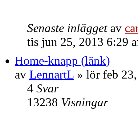
Senaste inlägget
av
ca
tis jun 25, 2013 6:29 
Home-knapp (länk)
av
LennartL
» lör feb 23
4
Svar
13238
Visningar