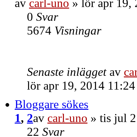
av
carl-uno
» lör apr 19,
0
Svar
5674
Visningar
Senaste inlägget
av
ca
lör apr 19, 2014 11:2
Bloggare sökes
1
,
2
av
carl-uno
» tis jul 
22
Svar