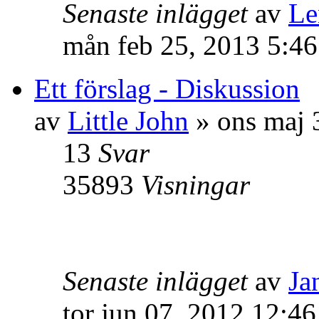
Senaste inlägget
av
Le
mån feb 25, 2013 5:4
Ett förslag - Diskussion
av
Little John
» ons maj 
13
Svar
35893
Visningar
Senaste inlägget
av
Ja
tor jun 07, 2012 12:4