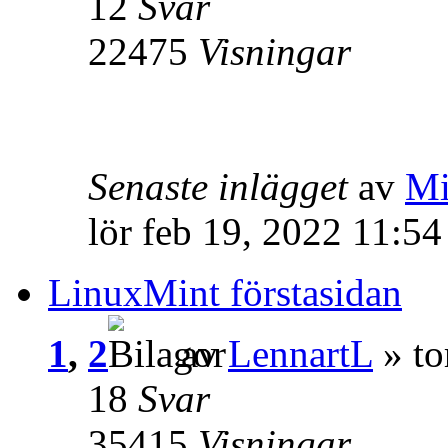
12
Svar
22475
Visningar
Senaste inlägget
av
Mi
lör feb 19, 2022 11:5
LinuxMint förstasidan
1
,
2
av
LennartL
» to
18
Svar
35415
Visningar