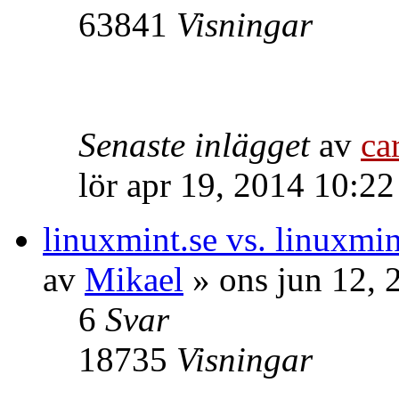
63841
Visningar
Senaste inlägget
av
ca
lör apr 19, 2014 10:2
linuxmint.se vs. linuxmi
av
Mikael
» ons jun 12, 
6
Svar
18735
Visningar