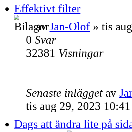
Effektivt filter
av
Jan-Olof
» tis au
0
Svar
32381
Visningar
Senaste inlägget
av
Ja
tis aug 29, 2023 10:4
Dags att ändra lite på s