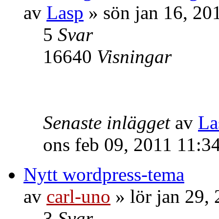
av
Lasp
» sön jan 16, 20
5
Svar
16640
Visningar
Senaste inlägget
av
La
ons feb 09, 2011 11:3
Nytt wordpress-tema
av
carl-uno
» lör jan 29,
3
Svar