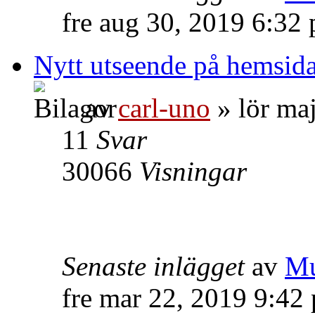
fre aug 30, 2019 6:32
Nytt utseende på hemsid
av
carl-uno
» lör ma
11
Svar
30066
Visningar
Senaste inlägget
av
Mu
fre mar 22, 2019 9:42