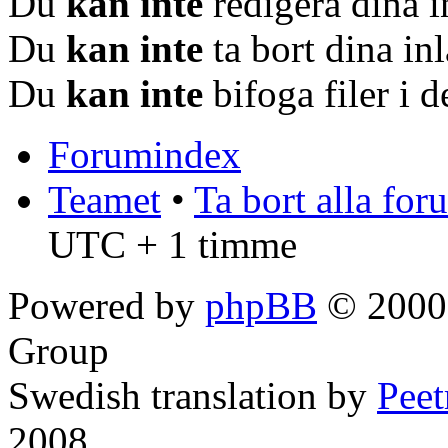
Du
kan inte
redigera dina i
Du
kan inte
ta bort dina in
Du
kan inte
bifoga filer i 
Forumindex
Teamet
•
Ta bort alla fo
UTC + 1 timme
Powered by
phpBB
© 2000,
Group
Swedish translation by
Pee
2008