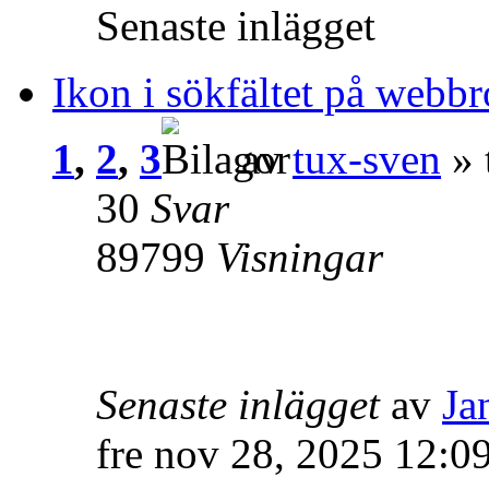
Senaste inlägget
Ikon i sökfältet på webb
1
,
2
,
3
av
tux-sven
» 
30
Svar
89799
Visningar
Senaste inlägget
av
Ja
fre nov 28, 2025 12:0