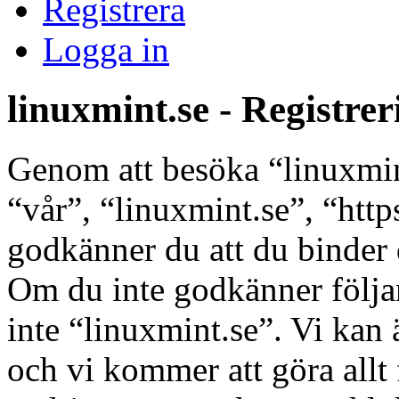
Registrera
Logga in
linuxmint.se - Registrer
Genom att besöka “linuxmint
“vår”, “linuxmint.se”, “htt
godkänner du att du binder di
Om du inte godkänner följan
inte “linuxmint.se”. Vi kan 
och vi kommer att göra allt 