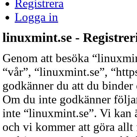
Registrera
Logga in
linuxmint.se - Registrer
Genom att besöka “linuxmint
“vår”, “linuxmint.se”, “htt
godkänner du att du binder di
Om du inte godkänner följan
inte “linuxmint.se”. Vi kan 
och vi kommer att göra allt 