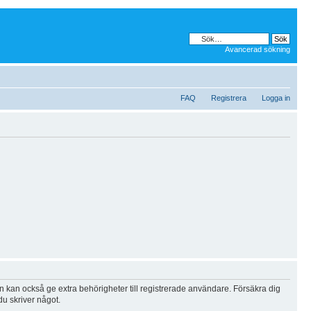
Avancerad sökning
FAQ
Registrera
Logga in
n kan också ge extra behörigheter till registrerade användare. Försäkra dig
du skriver något.