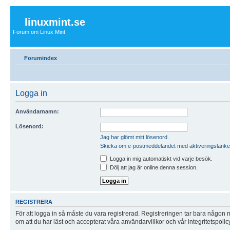
linuxmint.se
Forum om Linux Mint
Forumindex
Logga in
Användarnamn:
Lösenord:
Jag har glömt mitt lösenord.
Skicka om e-postmeddelandet med aktiveringslänke
Logga in mig automatiskt vid varje besök.
Dölj att jag är online denna session.
REGISTRERA
För att logga in så måste du vara registrerad. Registreringen tar bara någon
om att du har läst och accepterat våra användarvillkor och vår integritetspolic