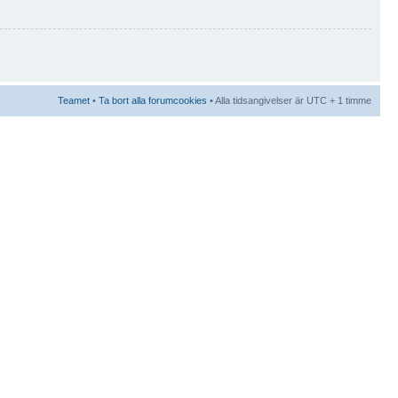
Teamet
•
Ta bort alla forumcookies
• Alla tidsangivelser är UTC + 1 timme