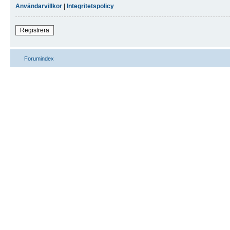
Användarvillkor
|
Integritetspolicy
Registrera
Forumindex