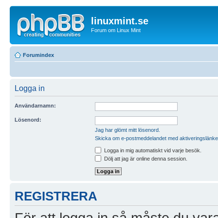
linuxmint.se
Forum om Linux Mint
Forumindex
Logga in
Användarnamn:
Lösenord:
Jag har glömt mitt lösenord.
Skicka om e-postmeddelandet med aktiveringslänke
Logga in mig automatiskt vid varje besök.
Dölj att jag är online denna session.
REGISTRERA
För att logga in så måste du vara