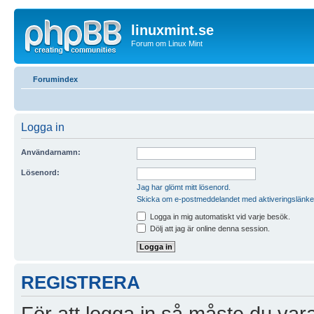
linuxmint.se
Forum om Linux Mint
Forumindex
Logga in
Användarnamn:
Lösenord:
Jag har glömt mitt lösenord.
Skicka om e-postmeddelandet med aktiveringslänke
Logga in mig automatiskt vid varje besök.
Dölj att jag är online denna session.
REGISTRERA
För att logga in så måste du vara