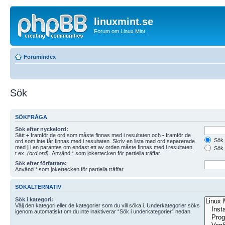
linuxmint.se
Forum om Linux Mint
Forumindex
Sök
SÖKFRÅGA
Sök efter nyckelord:
Sätt
+
framför de ord som måste finnas med i resultaten och
-
framför de
Sök 
ord som inte får finnas med i resultaten. Skriv en lista med ord separerade
med
|
i en parantes om endast ett av orden måste finnas med i resultaten,
Sök 
t.ex.
(ord|ord)
. Använd * som jokertecken för partiella träffar.
Sök efter författare:
Använd * som jokertecken för partiella träffar.
SÖKALTERNATIV
Sök i kategori:
Välj den kategori eller de kategorier som du vill söka i. Underkategorier söks
igenom automatiskt om du inte inaktiverar “Sök i underkategorier” nedan.