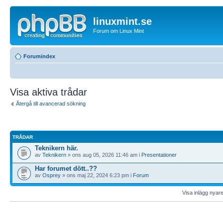
linuxmint.se
Forum om Linux Mint
Forumindex
Visa aktiva trådar
Återgå till avancerad sökning
TRÅDAR
Teknikern här.
av
Teknikern
» ons aug 05, 2026 11:46 am i
Presentationer
Har forumet dött..??
av
Osprey
» ons maj 22, 2024 6:23 pm i
Forum
Visa inlägg nyar