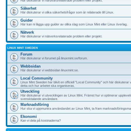
Här diskuterar vi hårdvarurelaterade problem eller projekt.
Säkerhet
Här diskuterar vi olika säkerhetsfrågor som är relaterade till Linux.
Guider
Här kan ni lägga upp guider av olika slag som Linux Mint eller Linux överlag.
Nätverk
Här diskuterar vi nätverksrelaterade problem eller projekt.
LINUX MINT SWEDEN
Forum
Här diskuterar vi forumet på linuxmint.se/forum.
Webbsidan
Här diskuterar vi webbsidan linuxmint.se.
Local Community
Linux Mint Sweden har blivit en officiell "Local Community" och här diskuterar v
detta och hur arbetet ska organiseras.
Utveckling
Här diskuterar vi utvecklingen av Linux Mint. Främst hur vi optimerar upplevel
svensktalande användare.
Marknadsföring
Hur ska vi uppmuntra användandet av Linux Mint, ta fram marknadsföringsma
Ekonomi
Kan vi dela på kostnaderna?