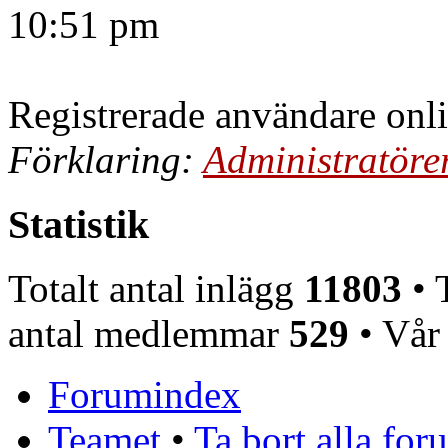
10:51 pm
Registrerade användare onl
Förklaring:
Administratöre
Statistik
Totalt antal inlägg
11803
• T
antal medlemmar
529
• Vår
Forumindex
Teamet
•
Ta bort alla fo