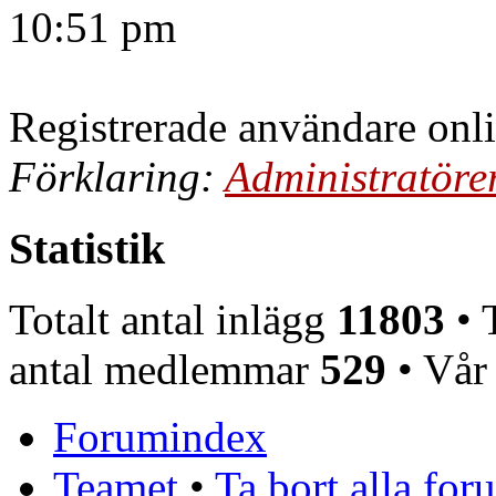
10:51 pm
Registrerade användare onl
Förklaring:
Administratöre
Statistik
Totalt antal inlägg
11803
• T
antal medlemmar
529
• Vår
Forumindex
Teamet
•
Ta bort alla fo