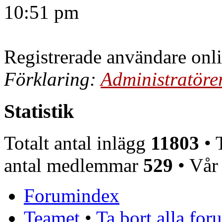
10:51 pm
Registrerade användare onl
Förklaring:
Administratöre
Statistik
Totalt antal inlägg
11803
• T
antal medlemmar
529
• Vår
Forumindex
Teamet
•
Ta bort alla fo