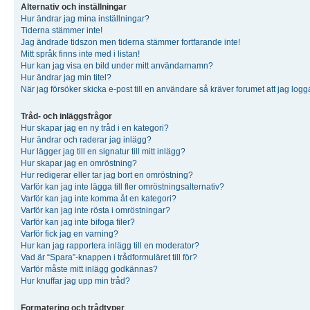
Alternativ och inställningar
Hur ändrar jag mina inställningar?
Tiderna stämmer inte!
Jag ändrade tidszon men tiderna stämmer fortfarande inte!
Mitt språk finns inte med i listan!
Hur kan jag visa en bild under mitt användarnamn?
Hur ändrar jag min titel?
När jag försöker skicka e-post till en användare så kräver forumet att jag logg
Tråd- och inläggsfrågor
Hur skapar jag en ny tråd i en kategori?
Hur ändrar och raderar jag inlägg?
Hur lägger jag till en signatur till mitt inlägg?
Hur skapar jag en omröstning?
Hur redigerar eller tar jag bort en omröstning?
Varför kan jag inte lägga till fler omröstningsalternativ?
Varför kan jag inte komma åt en kategori?
Varför kan jag inte rösta i omröstningar?
Varför kan jag inte bifoga filer?
Varför fick jag en varning?
Hur kan jag rapportera inlägg till en moderator?
Vad är “Spara”-knappen i trådformuläret till för?
Varför måste mitt inlägg godkännas?
Hur knuffar jag upp min tråd?
Formatering och trådtyper