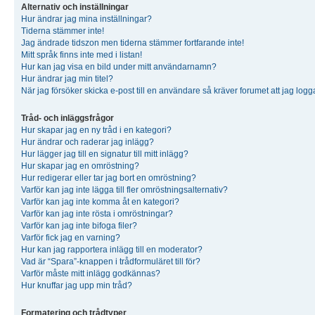
Alternativ och inställningar
Hur ändrar jag mina inställningar?
Tiderna stämmer inte!
Jag ändrade tidszon men tiderna stämmer fortfarande inte!
Mitt språk finns inte med i listan!
Hur kan jag visa en bild under mitt användarnamn?
Hur ändrar jag min titel?
När jag försöker skicka e-post till en användare så kräver forumet att jag logg
Tråd- och inläggsfrågor
Hur skapar jag en ny tråd i en kategori?
Hur ändrar och raderar jag inlägg?
Hur lägger jag till en signatur till mitt inlägg?
Hur skapar jag en omröstning?
Hur redigerar eller tar jag bort en omröstning?
Varför kan jag inte lägga till fler omröstningsalternativ?
Varför kan jag inte komma åt en kategori?
Varför kan jag inte rösta i omröstningar?
Varför kan jag inte bifoga filer?
Varför fick jag en varning?
Hur kan jag rapportera inlägg till en moderator?
Vad är “Spara”-knappen i trådformuläret till för?
Varför måste mitt inlägg godkännas?
Hur knuffar jag upp min tråd?
Formatering och trådtyper